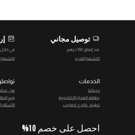
توصيل مجاني
إر
عند إنفاق 100 درهم
في خلال 14 يومً
اكتشفوا المزيد
اكتشفوا ا
الخدمات
تواصلو
خدماتنا
هل تحتاج
بطاقة الهدايا الإلكترونية
تتبع الطل
تطبيق غاليري لافاييت
الأسئلة ا
احصل على خصم 10%