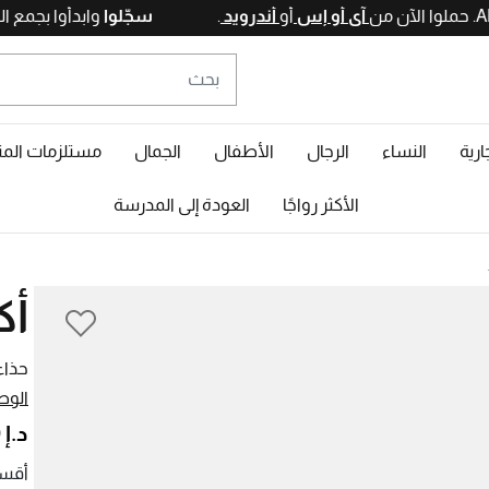
آي أو إس
أو
أندرويد
.
سجّلوا
وابدأو
ارية
النساء
الرجال
الأطفال
الجمال
مستلزمات المن
الأكثر رواجًا
العودة إلى المدرسة
أك
حذاء
الوص
د.إ 1.200,00
أقسا