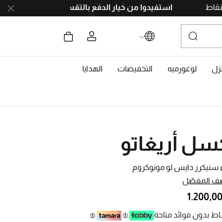
ا بجمع النقاط
استفيدوا من خيار الدفع بالتقسيط
على 4 دفعات، بدون رسوم تأخير. احصلوا على 10% خصم مع رمز
زل
لوغورميه
التخفيضات
الهدايا
سل أريغاتو
 سنيكرز دايس لو مونوكروم
ف المفصّل
ط بدون فوائد متاحة