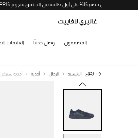
احصلوا على خصم 15% على أول طلبية من التطبيق مع رمز APP15. حملوا الآن من
المصممون
وصل حديثًا
العلامات التج
رجوع
الرئيسية
الرجال
أحذية
أحذية سنيكرز