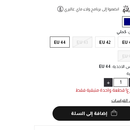
انضموا إلى برنامج ولاء ماي غاليري
Help
selecte
ن
:
كحلي
EU 44
EU 43
EU 42
EU 
EU 
 الاحذية
:
EU 44
ة
+
ع! قطعة واحدة متبقية فقط
 القياسات
إضافة إلى السلة