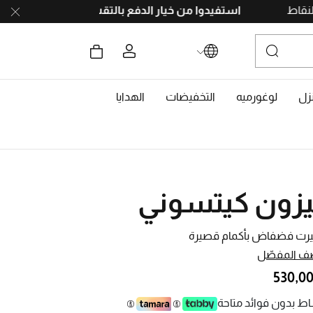
ا بجمع النقاط
استفيدوا من خيار الدفع بالتقسيط
على 4 دفعات، بدون رسوم تأخير. احصلوا على 10% خصم مع رمز
زل
لوغورميه
التخفيضات
الهدايا
زون كيتسوني
رت فضفاض بأكمام قصيرة
ف المفصّل
ط بدون فوائد متاحة