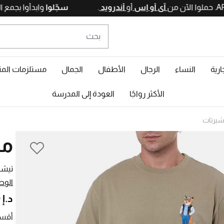
آي أو إس
أو
أندرويد
.
سجّلوا
وابدأو
ارية
النساء
الرجال
الأطفال
الجمال
مستلزمات المن
الأكثر رواجًا
العودة إلى المدرسة
شيرتات
مي
تيشي
الوص
د.إ 530,00
أقسا