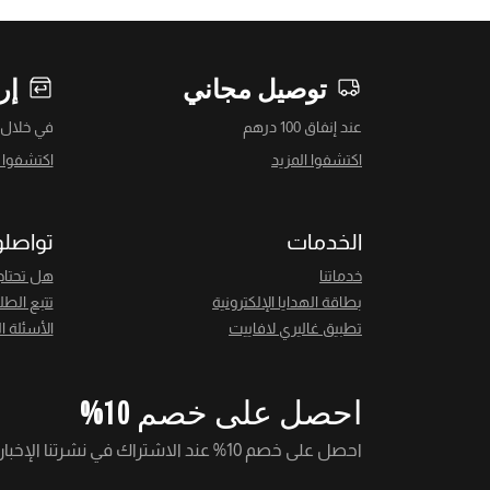
توصيل مجاني
إر
عند إنفاق 100 درهم
في خلال 14 يومً
اكتشفوا المزيد
اكتشفوا ا
الخدمات
تواصلو
خدماتنا
هل تحتاج
بطاقة الهدايا الإلكترونية
تتبع الطل
تطبيق غاليري لافاييت
الأسئلة ا
احصل على خصم 10%
احصل على خصم 10% عند الاشتراك في نشرتنا الإخبارية