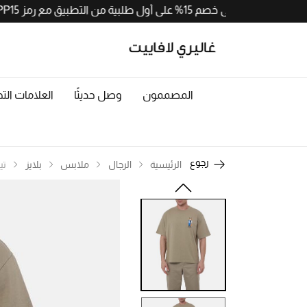
احصلوا على خصم 15% على أول طلبية من التطبيق مع رمز APP15. حملوا الآن من
المصممون
وصل حديثًا
العلامات التج
رجوع
الرئيسية
الرجال
ملابس
بلايز
تي