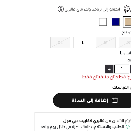
انضموا إلى برنامج ولاء ماي غاليري
Help
selecte
ن
:
بيج
XL
L
M
S
اس
:
L
ة
+
ع! قطعتان متبقيتان فقط
 القياسات
إضافة إلى السلة
يتم الشحن من
غاليري لافاييت دبي مول
الطلب والاستلام:
طلبية جاهزة في خلال
يوم واحد