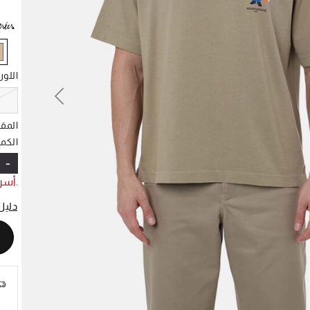
d
اللو
Previous
N
المق
الكمي
-
.أسر
دليل