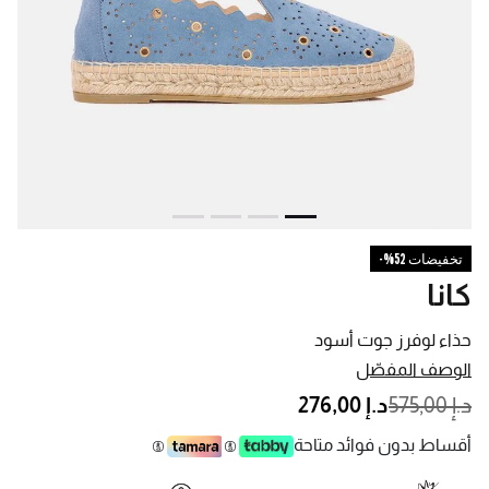
تخفيضات 52%-
كانا
حذاء لوفرز جوت أسود
الوصف المفصّل
PRICE REDUCED FROM
TO
د.إ 575,00
د.إ 276,00
أقساط بدون فوائد متاحة