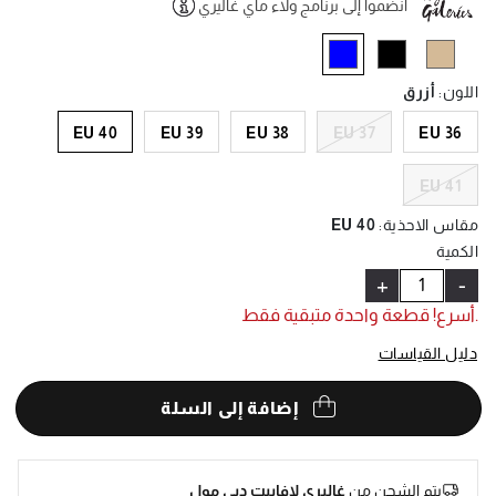
انضموا إلى برنامج ولاء ماي غاليري
Help
selected
اللون
:
أزرق
EU 40
EU 39
EU 38
EU 37
EU 36
EU 41
مقاس الاحذية
:
EU 40
الكمية
+
-
.أسرع! قطعة واحدة متبقية فقط
دليل القياسات
إضافة إلى السلة
يتم الشحن من
غاليري لافاييت دبي مول