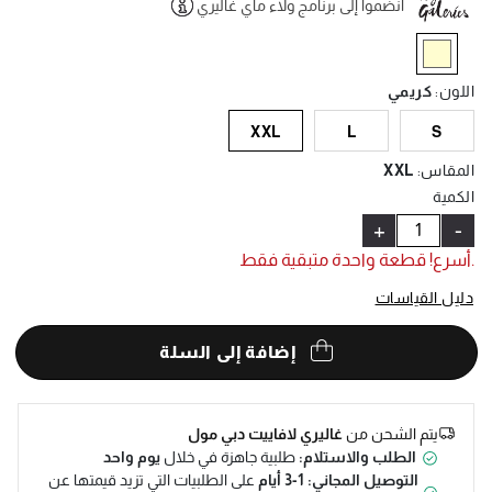
انضموا إلى برنامج ولاء ماي غاليري
Help
selected
اللون
:
كريمي
XXL
L
S
المقاس
:
XXL
الكمية
+
-
.أسرع! قطعة واحدة متبقية فقط
دليل القياسات
إضافة إلى السلة
يتم الشحن من
غاليري لافاييت دبي مول
الطلب والاستلام:
طلبية جاهزة في خلال
يوم واحد
التوصيل المجاني: 1-3 أيام
على الطلبيات التي تزيد قيمتها عن