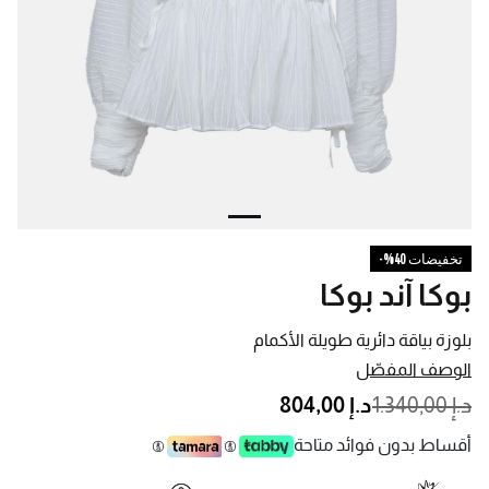
تخفيضات 40%-
بوكا آند بوكا
بلوزة بياقة دائرية طويلة الأكمام
الوصف المفصّل
PRICE REDUCED FROM
TO
د.إ 1.340,00
د.إ 804,00
أقساط بدون فوائد متاحة