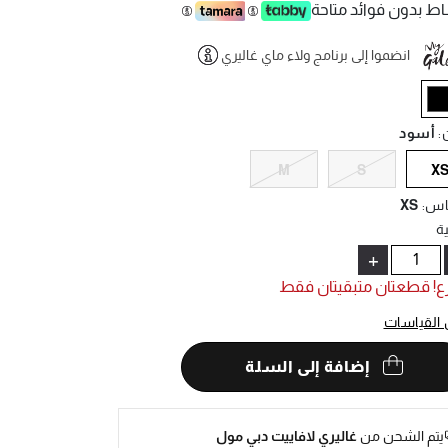
ط بدون فوائد متاحة
انضموا إلى برنامج ولاء ماي غاليري
Help
selecte
ن
:
أسود
M
S
X
اس
:
XS
ة
+
ع! قطعتان متبقيتان فقط
 القياسات
إضافة إلى السلة
يتم الشحن من
غاليري لافاييت دبي مول