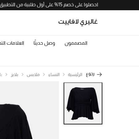
احصلوا على خصم 15% على أول طلبية من التطبيق مع رمز APP15. حملوا الآن من
المصممون
وصل حديثًا
العلامات التج
رجوع
الرئيسية
النساء
ملابس
بلايز
بل