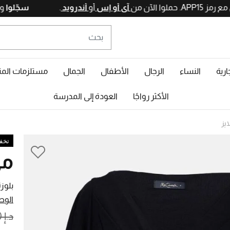
آي أو إس
أو
أندرويد
.
سجّ
ارية
النساء
الرجال
الأطفال
الجمال
مستلزمات المن
الأكثر رواجًا
العودة إلى المدرسة
ايز
تخفيض
مي
بلوز
الوص
ROM
د.إ 1.395,00