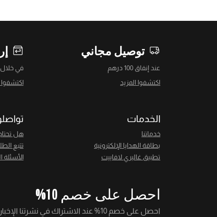
توصيل مجاني
إر
عند إنفاق 100 درهم
في خلال 14 يومً
اكتشفوا المزيد
اكتشفوا ا
الخدمات
تواصلو
خدماتنا
هل تحتاج
بطاقة الهدايا الإلكترونية
تتبع الطل
تطبيق غاليري لافاييت
الأسئلة ا
احصل على خصم 10%
احصل على خصم 10% عند الاشتراك في نشرتنا الإخبارية