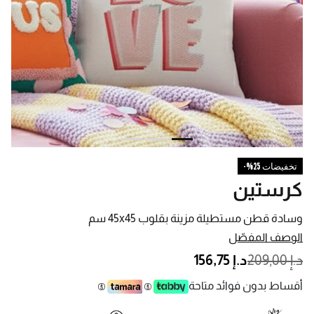
تخفيضات 25%-
كرستين
وسادة قطن مستطيلة مزينة بقلوب 45x45 سم
الوصف المفصّل
PRICE REDUCED FROM
TO
د.إ 209,00
د.إ 156,75
أقساط بدون فوائد متاحة