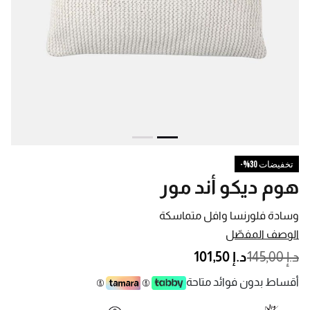
تخفيضات 30%-
هوم ديكو أند مور
وسادة فلورنسا وافل متماسكة
الوصف المفصّل
PRICE REDUCED FROM
TO
د.إ 145,00
د.إ 101,50
أقساط بدون فوائد متاحة