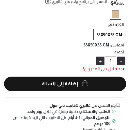
انضموا إلى برنامج ولاء ماي غاليري
Help
selected
اللون
:
بيج
35X50X35 CM
المقاس
:
35X50X35 CM
الكمية
+
-
عدد قليل في المخزون!
إضافة إلى السلة
يتم الشحن من
غاليري لافاييت دبي مول
الطلب والاستلام:
طلبية جاهزة في خلال
يوم واحد
التوصيل المجاني: 1-3 أيام
على الطلبيات التي تزيد قيمتها عن
100 درهم
عرض خيارات التوصيل