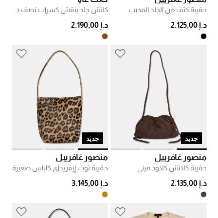
حقيبة كتف من الجلد المحبب
كلتش جلد بنقش كسرات نصف دائري
د.إ 2.125,00
د.إ 2.190,00
جديد
جديد
منصور غافرييل
منصور غافرييل
حقيبة كلاتش كلاود ميني
حقيبة توت إيفريداي كاباس صغيرة
د.إ 2.135,00
د.إ 3.145,00