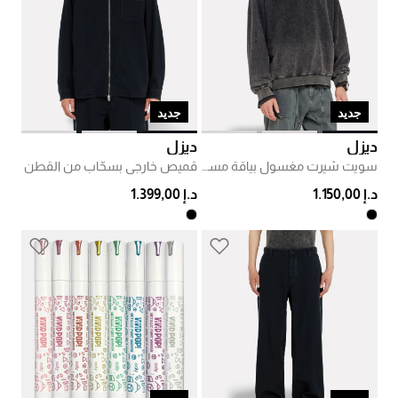
جديد
جديد
ديزل
ديزل
سويت شيرت مغسول بياقة مستديرة
قميص خارجي بسحّاب من القطن
د.إ 1.150,00
د.إ 1.399,00