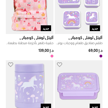
جديد
جديد
أليتل لوفلي كومباني
أليتل لوفلي كومباني
طقم صناديق طعام ووجبات يونيكورن
حقيبة ظهر بأحزمة مبطنة بطبعة الآيس كريم
د.إ 69,00
د.إ 139,00
جديد
جديد