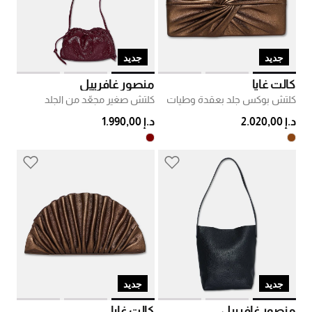
جديد
جديد
كالت غايا
منصور غافرييل
كلتش بوكس جلد بعقدة وطيات
كلتش صغير مجعّد من الجلد
د.إ 2.020,00
د.إ 1.990,00
جديد
جديد
منصور غافرييل
كالت غايا