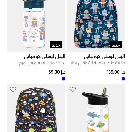
جديد
جديد
أليتل لوفلي كومباني
أليتل لوفلي كومباني
حقيبة ظهر صغيرة للأطفال بطبعة روبوتات
زجاجة مياه بتصميم فني مرح
د.إ 139,00
د.إ 69,00