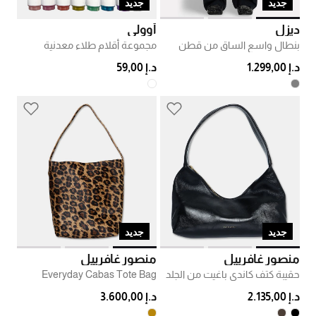
جديد
جديد
ديزل
أوولي
بنطال واسع الساق من قطن
مجموعة أقلام طلاء معدنية
د.إ 1.299,00
د.إ 59,00
جديد
جديد
منصور غافرييل
منصور غافرييل
حقيبة كتف كاندي باغيت من الجلد
Everyday Cabas Tote Bag
د.إ 2.135,00
د.إ 3.600,00