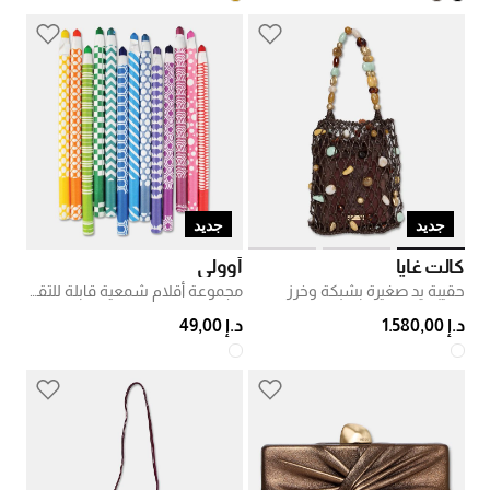
جديد
جديد
كالت غايا
أوولي
حقيبة يد صغيرة بشبكة وخرز
مجموعة أقلام شمعية قابلة للتقشير
د.إ 1.580,00
د.إ 49,00