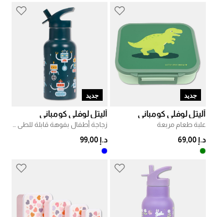
جديد
جديد
أليتل لوفلي كومباني
أليتل لوفلي كومباني
علبة طعام مربعة
زجاجة أطفال بفوهة قابلة للطي ومزودة بعازل حراري
د.إ 69,00
د.إ 99,00