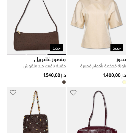
جديد
جديد
سور
منصور غافرييل
بلوزة مُحكمة بأكمام قصيرة
حقيبة باغيت جلد منقوش
د.إ 1.400,00
د.إ 1.540,00