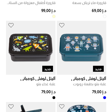
قارورة ماء تريتان بسعة
قارورة أطفال معزولة من الستانلس ستيل
د.إ 69,00
د.إ 99,00
جديد
جديد
أليتل لوفلي كومباني
أليتل لوفلي كومباني
علبة بنتو بطبعة روبوت
علبة غداء بنتو
د.إ 79,00
د.إ 79,00