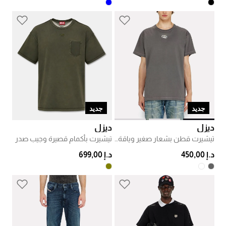
جديد
جديد
ديزل
ديزل
تيشيرت قطن بشعار صغير وياقة مستديرة
تيشيرت بأكمام قصيرة وجيب صدر
د.إ 450,00
د.إ 699,00