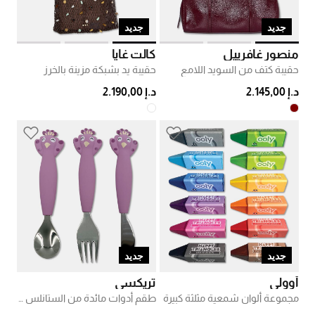
جديد
جديد
منصور غافرييل
كالت غايا
حقيبة كتف من السويد اللامع
حقيبة يد بشبكة مزينة بالخرز
د.إ 2.145,00
د.إ 2.190,00
جديد
جديد
أوولي
تريكسي
مجموعة ألوان شمعية مثلثة كبيرة
طقم أدوات مائدة من الستانلس ستيل