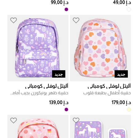
د.إ 49,00
د.إ 99,00
جديد
جديد
أليتل لوفلي كومباني
أليتل لوفلي كومباني
حقيبة أطفال بطبعة قلوب
حقيبة ظهر يونيكورن بجيب أمامي بسحاب
د.إ 179,00
د.إ 139,00