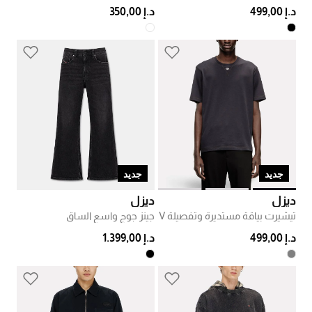
د.إ 499,00
د.إ 350,00
جديد
جديد
ديزل
ديزل
تيشيرت بياقة مستديرة وتفصيلة V
جينز جوج واسع الساق
د.إ 499,00
د.إ 1.399,00