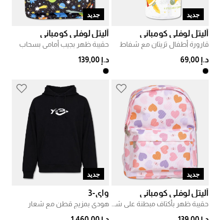
جديد
جديد
أليتل لوفلي كومباني
أليتل لوفلي كومباني
قارورة أطفال ترَيتان مع شفاط
حقيبة ظهر بجيب أمامي بسحاب
د.إ 69,00
د.إ 139,00
جديد
جديد
أليتل لوفلي كومباني
واي-3
حقيبة ظهر بأكتاف مبطنة على شكل قلوب
هودي بمزيج قطن مع شعار
د.إ 139,00
د.إ 1.460,00