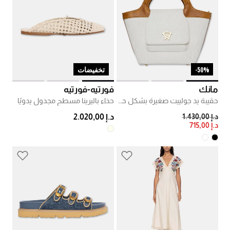
50%-
تخفيضات
مانك
فورتيه-فورتيه
حقيبة يد جولييت صغيرة بشكل حرف في برقعة شعار
حذاء باليرينا مسطح مجدول يدويًا
PRICE REDUCED FROM
TO
د.إ 1.430,00
د.إ 2.020,00
د.إ 715,00