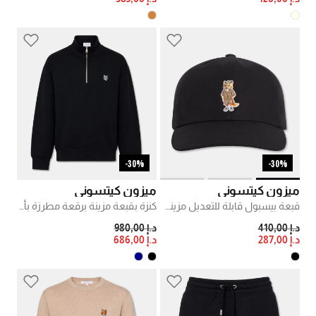
30%-
30%-
ميزون كيتسوني
ميزون كيتسوني
قبعة بيسبول قابلة للتعديل مزينة برقعة مطرزة بخياطة بارزة
كنزة بقبعة مزينة برقعة مطرزة بألوان متدرجة وسحاب ربع طول
PRICE REDUCED FROM
TO
PRICE REDUCED FROM
TO
د.إ 410,00
د.إ 980,00
د.إ 287,00
د.إ 686,00