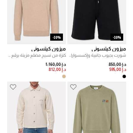
30%-
30%-
ميزون كيتسوني
ميزون كيتسوني
شورت بجيوب جانبية وإكسسوارات فضية اللون
كنزة من نسيج مضلع مزينة برقع مطرزة
PRICE REDUCED FROM
TO
PRICE REDUCED FROM
TO
د.إ 850,00
د.إ 1.160,00
د.إ 595,00
د.إ 812,00