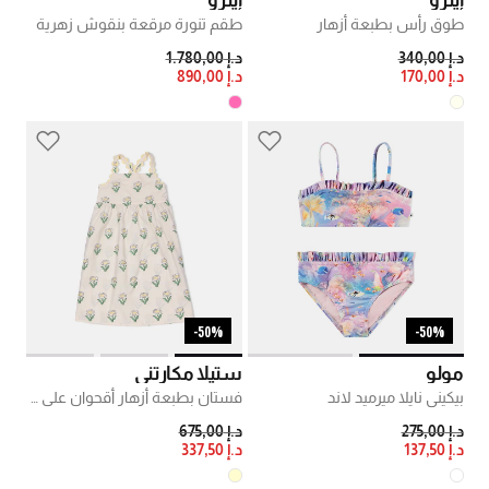
إيترو
إيترو
طوق رأس بطبعة أزهار
طقم تنورة مرقعة بنقوش زهرية
PRICE REDUCED FROM
TO
PRICE REDUCED FROM
TO
د.إ 340,00
د.إ 1.780,00
د.إ 170,00
د.إ 890,00
50%-
50%-
مولو
ستيلا مكارتني
بيكيني نايلا ميرميد لاند
فستان بطبعة أزهار أقحوان على كامله
PRICE REDUCED FROM
TO
PRICE REDUCED FROM
TO
د.إ 275,00
د.إ 675,00
د.إ 137,50
د.إ 337,50