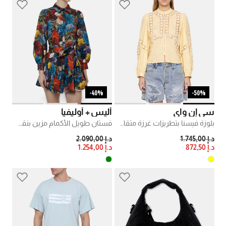
40%-
50%-
سي إن واي
أليس + أوليفيا
بلوزة فيسنا بتطريزات غرزة متقاطعة
فستان طويل الأكمام مزين بنقشة أزهار على كامله
PRICE REDUCED FROM
TO
PRICE REDUCED FROM
TO
د.إ 1.745,00
د.إ 2.090,00
د.إ 872,50
د.إ 1.254,00