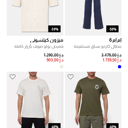
30%-
50%-
إم إم 6
ميزون كيتسوني
بنطال كارجو بساق مستقيمة
قميص بولو صوف بأزرار كاملة
PRICE REDUCED FROM
TO
PRICE REDUCED FROM
TO
د.إ 3.479,00
د.إ 1.290,00
د.إ 1.739,50
د.إ 903,00
40%-
40%-