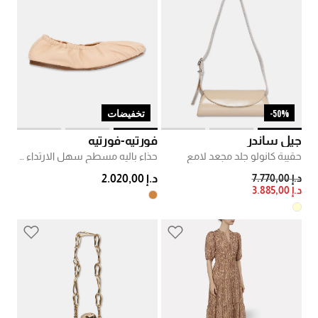
50%-
تخفيضات
جيل ساندر
فورتيه-فورتيه
حقيبة كانولو جلد مجعد لامع
حذاء باليه مسطح سهل الارتداء بمقدمة دائرية
PRICE REDUCED FROM
TO
د.إ 7.770,00
د.إ 2.020,00
د.إ 3.885,00