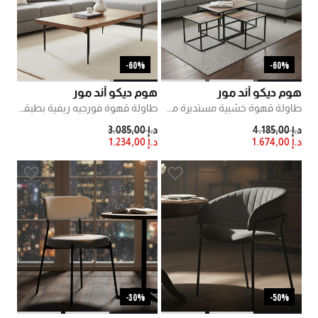
60%-
60%-
هوم ديكو أند مور
هوم ديكو أند مور
طاولة قهوة خشبية مستديرة من كوادرو
طاولة قهوة فورجيه ريفية بطبقة علوية
PRICE REDUCED FROM
TO
PRICE REDUCED FROM
TO
د.إ 4.185,00
د.إ 3.085,00
د.إ 1.674,00
د.إ 1.234,00
30%-
50%-