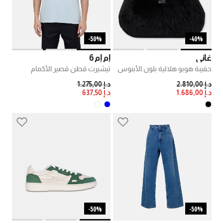
50%-
40%-
غاني
إم إم 6
حقيبة هوبو هلالية بلون الأبنوس
تيشيرت قطن قصير الأكمام
PRICE REDUCED FROM
TO
PRICE REDUCED FROM
TO
د.إ 2.810,00
د.إ 1.275,00
د.إ 1.686,00
د.إ 637,50
50%-
50%-