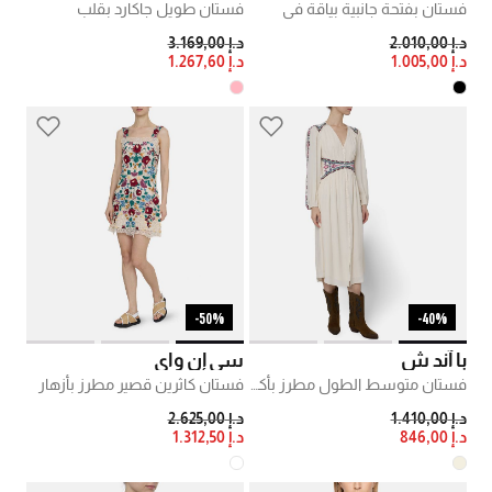
فستان بفتحة جانبية بياقة في
فستان طويل جاكارد بقلب
PRICE REDUCED FROM
TO
PRICE REDUCED FROM
TO
د.إ 2.010,00
د.إ 3.169,00
د.إ 1.005,00
د.إ 1.267,60
50%-
40%-
با آند ش
سي إن واي
فستان متوسط الطول مطرز بأكمام طويلة
فستان كاثرين قصير مطرز بأزهار
PRICE REDUCED FROM
TO
PRICE REDUCED FROM
TO
د.إ 1.410,00
د.إ 2.625,00
د.إ 846,00
د.إ 1.312,50