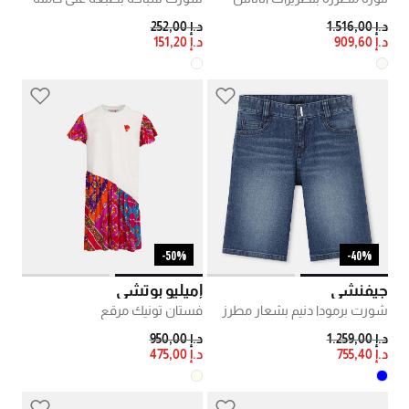
PRICE REDUCED FROM
TO
PRICE REDUCED FROM
TO
د.إ 1.516,00
د.إ 252,00
د.إ 909,60
د.إ 151,20
50%-
40%-
جيفنشي
إميليو بوتشي
شورت برمودا دنيم بشعار مطرز
فستان تونيك مرقع
PRICE REDUCED FROM
TO
PRICE REDUCED FROM
TO
د.إ 1.259,00
د.إ 950,00
د.إ 755,40
د.إ 475,00