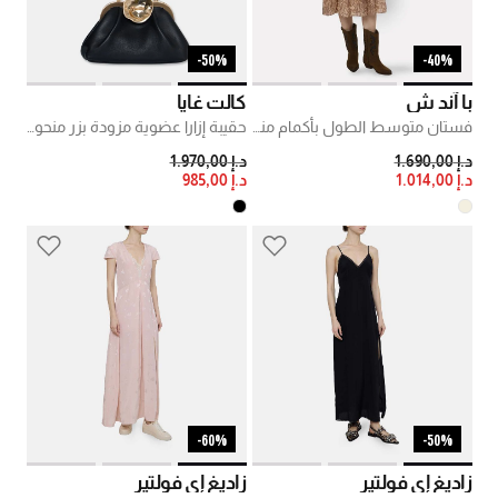
50%-
40%-
با آند ش
كالت غايا
فستان متوسط الطول بأكمام منفوخة ونقشة بيزلي
حقيبة إزارا عضوية مزودة بزر منحوت
PRICE REDUCED FROM
TO
PRICE REDUCED FROM
TO
د.إ 1.690,00
د.إ 1.970,00
د.إ 1.014,00
د.إ 985,00
60%-
50%-
زاديغ إي فولتير
زاديغ إي فولتير