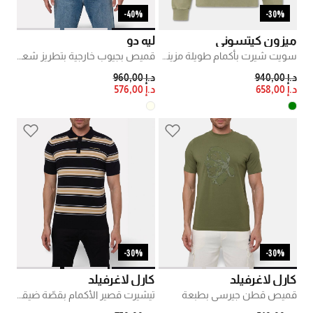
40%-
30%-
ميزون كيتسوني
ليه دو
سويت شيرت بأكمام طويلة مزينة برقعة ثعلب مطرزة
قميص بجيوب خارجية بتطريز شعار
PRICE REDUCED FROM
TO
PRICE REDUCED FROM
TO
د.إ 940,00
د.إ 960,00
د.إ 658,00
د.إ 576,00
30%-
30%-
كارل لاغرفيلد
كارل لاغرفيلد
قميص قطن جيرسي بطبعة
تيشيرت قصير الأكمام بقصّة ضيقة