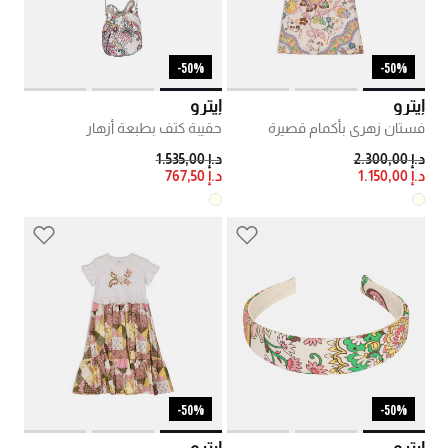
50%-
50%-
إيترو
إيترو
فستان زهري بأكمام قصيرة
حقيبة كتف بطبعة أزهار
PRICE REDUCED FROM
TO
PRICE REDUCED FROM
TO
د.إ 2.300,00
د.إ 1.535,00
د.إ 1.150,00
د.إ 767,50
50%-
50%-