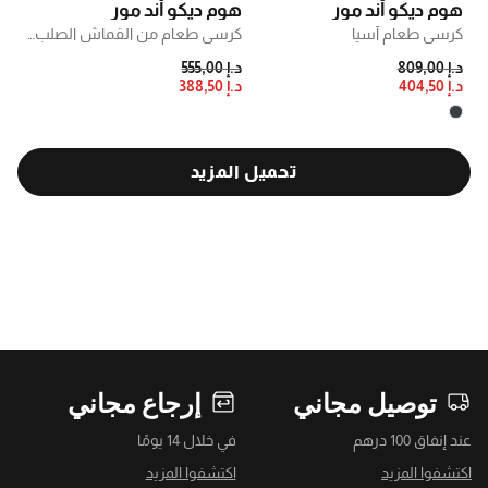
هوم ديكو أند مور
هوم ديكو أند مور
كرسي طعام آسيا
كرسي طعام من القماش الصلب من آرتشي
PRICE REDUCED FROM
TO
PRICE REDUCED FROM
TO
د.إ 809,00
د.إ 555,00
د.إ 404,50
د.إ 388,50
تحميل المزيد
توصيل مجاني
إرجاع مجاني
عند إنفاق 100 درهم
في خلال 14 يومًا
اكتشفوا المزيد
اكتشفوا المزيد