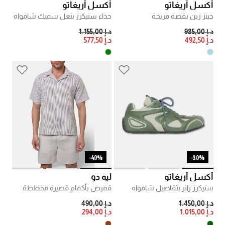
أكسل أريغاتو
أكسل أريغاتو
جينز زين بقصة مريحة
حذاء سنيكرز بنعل سميك شامواه
PRICE REDUCED FROM
TO
PRICE REDUCED FROM
TO
د.إ 985,00
د.إ 1.155,00
د.إ 492,50
د.إ 577,50
40%-
30%-
أكسل أريغاتو
ليه دو
سنيكرز رانر بتفاصيل شامواه
قميص بأكمام قصيرة مخططة
PRICE REDUCED FROM
TO
PRICE REDUCED FROM
TO
د.إ 1.450,00
د.إ 490,00
د.إ 1.015,00
د.إ 294,00