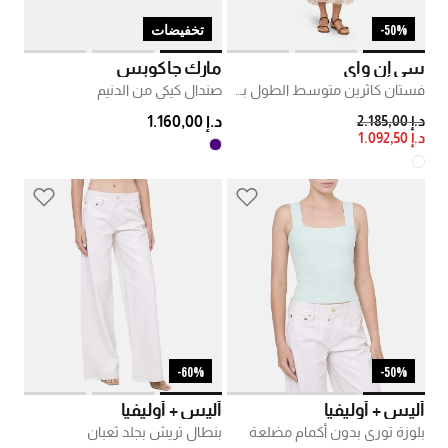
50%-
تخفيضات
سي إن واي
مارك جاكوبس
فستان كاثرين متوسط الطول بطريزات الأزهار
صندال كيكي من الدنيم
PRICE REDUCED FROM
TO
د.إ 2.185,00
د.إ 1.160,00
د.إ 1.092,50
60%-
50%-
أليس + أوليفيا
أليس + أوليفيا
بلوزة توري بدون أكمام مضلعة
بنطال تريش بجلد ثعبان