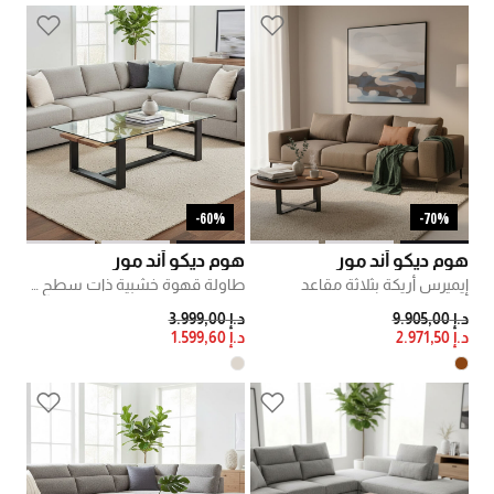
60%-
70%-
هوم ديكو أند مور
هوم ديكو أند مور
إيميرس أريكة بثلاثة مقاعد
طاولة قهوة خشبية ذات سطح زجاجي من كوبا
PRICE REDUCED FROM
TO
PRICE REDUCED FROM
TO
د.إ 9.905,00
د.إ 3.999,00
د.إ 2.971,50
د.إ 1.599,60