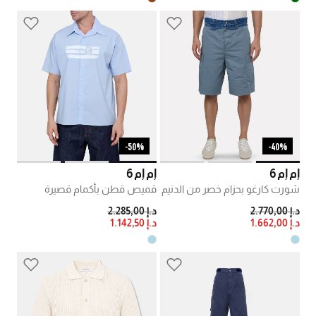
50%-
40%-
إم إم 6
إم إم 6
شورت كارغو بحزام خصر من الدنيم
قميص قطن بأكمام قصيرة
PRICE REDUCED FROM
TO
PRICE REDUCED FROM
TO
د.إ 2.770,00
د.إ 2.285,00
د.إ 1.662,00
د.إ 1.142,50