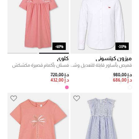
40%-
30%-
ميزون كيتسوني
كلوي
قميص بأساور قابلة للتعديل وشعار بلون مغاير
فستان بأكمام قصيرة مكشكش
PRICE REDUCED FROM
TO
PRICE REDUCED FROM
TO
د.إ 980,00
د.إ 720,00
د.إ 686,00
د.إ 432,00