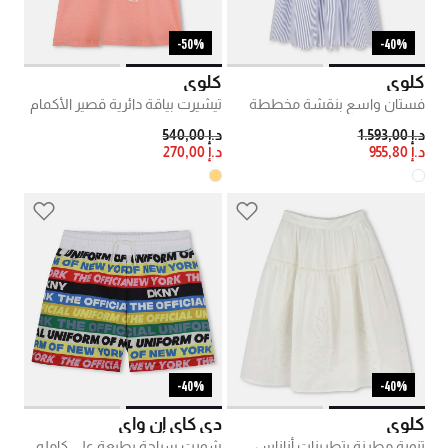
50%-
40%-
كلوي
كلوي
فستان واسع بنقشة مخططة
تيشيرت بياقة دائرية قصير الأكمام
PRICE REDUCED FROM
TO
PRICE REDUCED FROM
TO
د.إ 1.593,00
د.إ 540,00
د.إ 955,80
د.إ 270,00
40%-
40%-
كلوي
دي كاي إن واي
تنورة مطرزة بتطريزات أناناس
شورت سباحة بطبعة على كامله