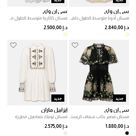
سي إن واي
سي إن واي
فستان أدونا متوسط الطول دانتيل زهري
فستان كاثارينا متوسط الطول مطرّز
د.إ 2.840,00
د.إ 2.500,00
جديد
جديد
سي إن واي
إيزابيل ماران
فستان قصير بكاب شفاف كريستينا
فستان تونيك بتفاصيل مطرزة
د.إ 1.880,00
د.إ 2.575,00