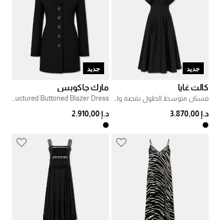
جديد
جديد
كالت غايا
مارك جاكوبس
فستان متوسط الطول بقصة واسعة وطيات
Structured Buttoned Blazer Dress
د.إ 3.870,00
د.إ 2.910,00