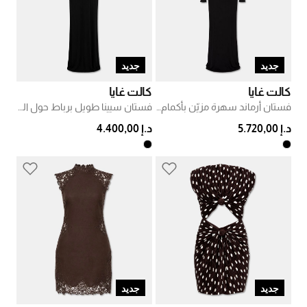
جديد
جديد
كالت غايا
كالت غايا
فستان أرماند سهرة مزيّن بأكمام طويلة
فستان سيينا طويل برباط حول الرقبة
د.إ 5.720,00
د.إ 4.400,00
جديد
جديد