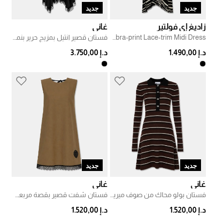
جديد
جديد
زاديغ إي فولتير
غاني
Zebra-print Lace-trim Midi Dress
فستان قصير انتيل بمزيج حرير بنمط ساندواش
د.إ 1.490,00
د.إ 3.750,00
جديد
جديد
غاني
غاني
فستان بولو محاك من صوف ميرينو مخطط
فستان شفت قصير بقصة مربعة وحافة دانتيل
د.إ 1.520,00
د.إ 1.520,00