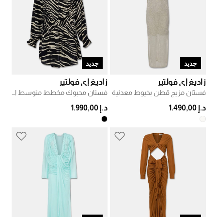
جديد
جديد
زاديغ إي فولتير
زاديغ إي فولتير
فستان مزيج قطن بخيوط معدنية
فستان محبوك مخطط متوسط الطول
د.إ 1.490,00
د.إ 1.990,00