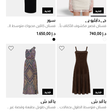
جديد
جديد
جي دابليو بي
سور
فستان قصير مكشوف الأكتاف بأكمام دانتيل وكشكشة
فستان كاثلين محبوك متوسط الطول
د.إ 740,00
د.إ 1.650,00
جديد
جديد
با آند ش
با آند ش
فستان متوسط الطول بحمالات مطاطية
فستان طويل بطبعة وقصة غير متماثلة