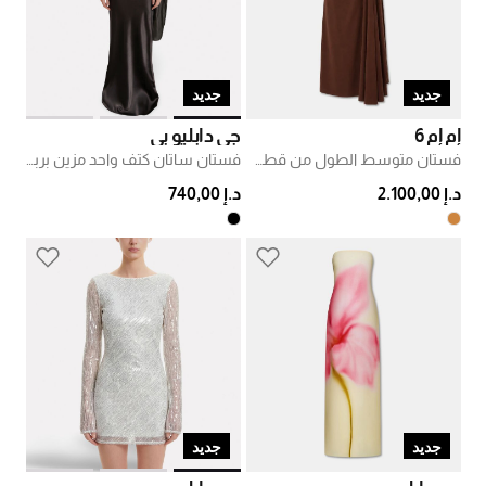
جديد
جديد
إم إم 6
جي دابليو بي
فستان متوسط الطول من قطن جيرسي بطيات
فستان ساتان كتف واحد مزين بربطة أورغانزا
د.إ 2.100,00
د.إ 740,00
جديد
جديد