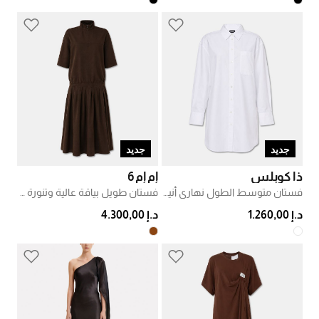
جديد
جديد
ذا كوبلس
إم إم 6
فستان متوسط الطول نهاري أنيق
فستان طويل بياقة عالية وتنورة مطوية
د.إ 1.260,00
د.إ 4.300,00