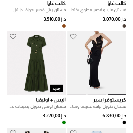
كالت غايا
كالت غايا
فستان ماريلو قصير مطوي بفتحات
فستان ريتي قصير بحواف دانتيل
د.إ 3.070,00
د.إ 3.510,00
جديد
كريستوفر إسبر
أليس + أوليفيا
فستان طويل بياقة عميقة وتفاصيل شبكية مقوسة
فستان لوسي طويل بطبقات مع حزام
د.إ 6.830,00
د.إ 3.270,00