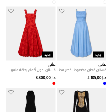
جديد
جديد
غاني
غاني
فستان قطن مضغوط بخصر مطاطي
فستان بدون أكمام بحافة منفوشة ونقش ورود
د.إ 2.105,00
د.إ 3.300,00