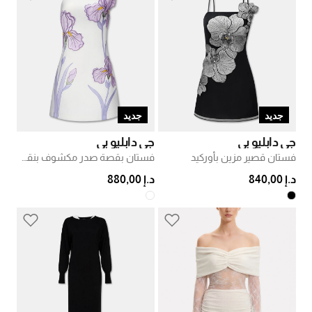
جديد
جديد
جي دابليو بي
جي دابليو بي
فستان قصير مزين بأوركيد
فستان بقصة صدر مكشوف بنقش زهور السوسن
د.إ 840,00
د.إ 880,00