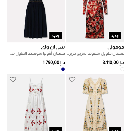
جديد
جديد
موموني
سي إن واي
فستان طويل ملفوف بمزيج حرير بطبعة
فستان أنثونيا متوسط الطول مطرّز سموك
د.إ 3.110,00
د.إ 1.790,00
جديد
جديد