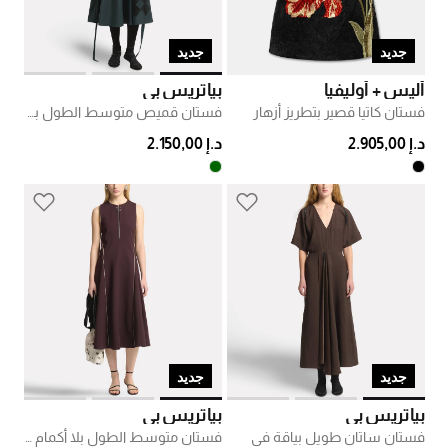
جديد
جديد
أليس + أوليفيا
بياتريس بي
فستان كاتيا قصير بتطريز أزهار
فستان قميص متوسط الطول بخصر مجمّع
د.إ 2.905,00
د.إ 2.150,00
جديد
جديد
بياتريس بي
بياتريس بي
فستان ساتان طويل بياقة في
فستان متوسط الطول بلا أكمام بحواف متباينة