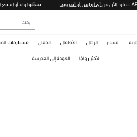
آي أو إس
أو
أندرويد
.
سجّلوا
وابدأو
ارية
النساء
الرجال
الأطفال
الجمال
مستلزمات المن
الأكثر رواجًا
العودة إلى المدرسة