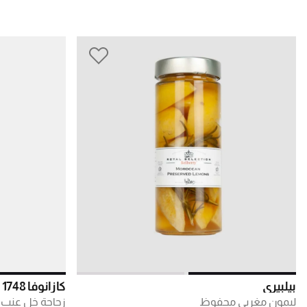
بيلبيري
كازانوفا 1748
ليمون مغربي محفوظ
زجاجة خل عنب 