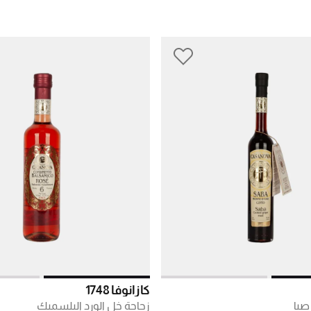
كازانوفا 1748
صبا
زجاجة خل الورد البلسميك