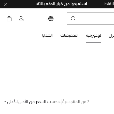
ا بجمع النقاط
استفيدوا من خيار الدفع بالتقسيط
على 4 دفعات، بدون رسوم تأخير. احصلوا على 10% خصم مع رمز
زل
لوغورميه
التخفيضات
الهدايا
7 من المنتجات
رتّب بحسب
السعر من الأدنى للأعلى