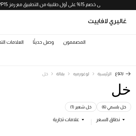
احصلوا على خصم 15% على أول طلبية من التطبيق مع رمز APP15. حملوا الآن من
المصممون
وصل حديثًا
العلامات التج
رجوع
الرئيسية
لوغورميه
بقالة
خل
خل
Refine by الفئة: خل بلسمي (6)
Refine by الفئة: خل شعير (1)
خل بلسمي (6)
خل شعير (1)
نطاق السعر
علامات تجارية