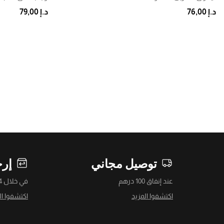
د.إ 76,00
د.إ 79,00
توصيل مجاني
إرج
عند إنفاق 100 درهم
في خلال 14 يومًا
اكتشفوا المزيد
اكتشفوا ال