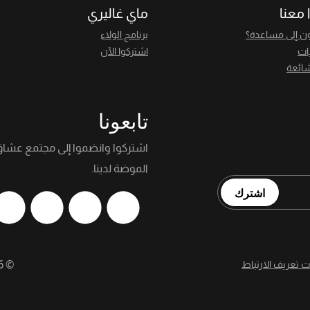
 معنا
ماي غاليري
ن إلى مساعدة؟
برنامج الولاء
يات
اشتركوا الآن
شائعة
تابعونا
اشتركوا وانضموا إلى مجتمع عشا
الموضة لدينا.
اشترك
ت تعريف الارتباط
©
6