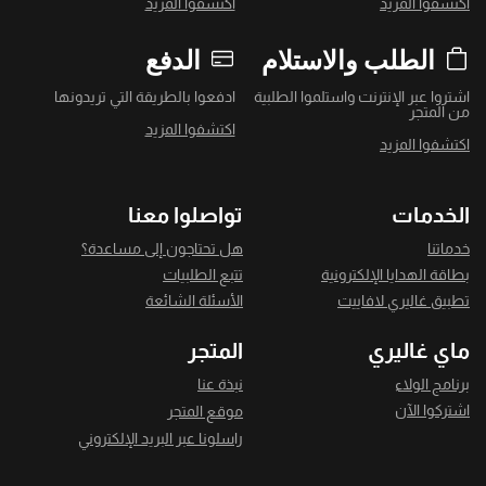
اكتشفوا المزيد
اكتشفوا المزيد
الطلب والاستلام
الدفع
اشتروا عبر الإنترنت واستلموا الطلبية
ادفعوا بالطريقة التي تريدونها
من المتجر
اكتشفوا المزيد
اكتشفوا المزيد
الخدمات
تواصلوا معنا
خدماتنا
هل تحتاجون إلى مساعدة؟
بطاقة الهدايا الإلكترونية
تتبع الطلبيات
تطبيق غاليري لافاييت
الأسئلة الشائعة
ماي غاليري
المتجر
برنامج الولاء
نبذة عنا
اشتركوا الآن
موقع المتجر
راسلونا عبر البريد الإلكتروني