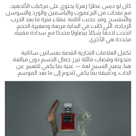
كان لو ديس عطرًا زهريًا يحتوي على مركبات الألدهيد،
مع نفحات من البرغموت والياسمين والورد والسوسن
والبنفسج. وقد جذبت أناقته عملاء فترة ما بعد الحرب.
الزجاجة، التي كانت في البداية مربعة وصغيرة الحجم،
اتخذت لاحقاً شكلًا بيضاويًا مخددًا مع سدادة مقببة،
مخددة هي الأخرى.
تكمل العلامات التجارية القصة بفساتين ساتانية
منحوتة وقصات مائلة تبرز جمال الجسم دون مبالغة.
هنا، يصبح النسيج لغة — غنية بما يكفي للتعبير عن
الذات، ودقيقة بما يكفي لتدوم إلى ما بعد الموسم.