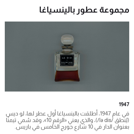
مجموعة عطور بالينسياغا
1947
في عام 1947، أطلقت بالينسياغا أول عطر لها، لو ديس
(يُنطق /lə dis/)، والذي يعني «الرقم 10»، وقد سُمي تيمنًا
بعنوان الدار في 10 شارع جورج الخامس في باريس.