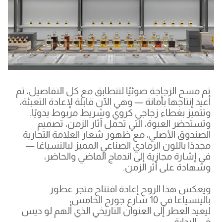
تم مسح الزجاجة ضوئيًا لتتطابق مع كل التفاصيل، ثم
أعيد إنتاجها بأمانة — وهي الآن قابلة لإعادة التعبئة،
وتتميز بغطاء زجاجي كروي وشريط مربوط يدويًا.
وتستحضر العبوة، التي تحمل آثار الزمن، تصميم
الصندوق الأصلي، مع ظهور شعار العلامة التجارية
مجددًا باللون الرمادي الصناعي المميز لبالنسياغا —
في إشارة مجازية إلى اندماج الماضي والحاضر،
وشهادة على أثر الزمن.
ويعكس هذا الروح إعادة افتتاح متجر عطور
بالينسياغا في 10 شارع جورج الخامس،
ليعيد العطر إلى العنوان التاريخي الذي ألهم لو ديس
في البداية.