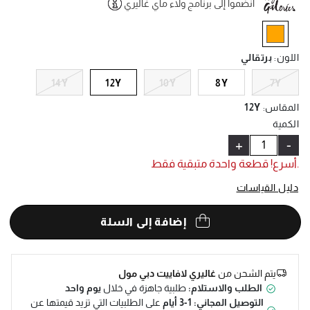
انضموا إلى برنامج ولاء ماي غاليري
Help
selected
اللون
:
برتقالي
14Y
12Y
10Y
8Y
7Y
المقاس
:
12Y
الكمية
+
-
.أسرع! قطعة واحدة متبقية فقط
دليل القياسات
إضافة إلى السلة
يتم الشحن من
غاليري لافاييت دبي مول
الطلب والاستلام:
طلبية جاهزة في خلال
يوم واحد
التوصيل المجاني: 1-3 أيام
على الطلبيات التي تزيد قيمتها عن