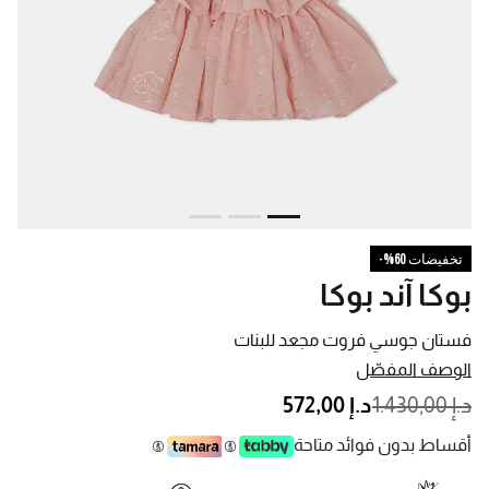
تخفيضات 60%-
بوكا آند بوكا
فستان جوسي فروت مجعد للبنات
الوصف المفصّل
PRICE REDUCED FROM
TO
د.إ 1.430,00
د.إ 572,00
أقساط بدون فوائد متاحة