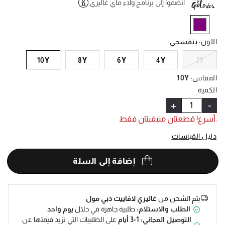
انضموا إلى برنامج ولاء ماي غاليري
Help
selected
اللون
:
بنفسجي
10Y
8Y
6Y
4Y
2Y
المقاس
:
10Y
الكمية
+
-
.أسرع! قطعتان متبقيتان فقط
دليل القياسات
إضافة إلى السلة
يتم الشحن من
غاليري لافاييت دبي مول
الطلب والاستلام:
طلبية جاهزة في خلال
يوم واحد
التوصيل المجاني: 1-3 أيام
على الطلبيات التي تزيد قيمتها عن