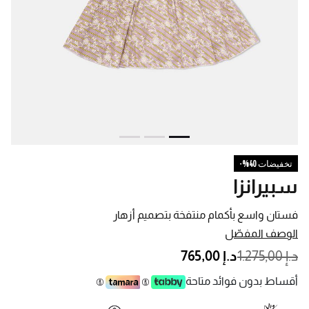
تخفيضات 40%-
سبيرانزا
فستان واسع بأكمام منتفخة بتصميم أزهار
الوصف المفصّل
PRICE REDUCED FROM
TO
د.إ 1.275,00
د.إ 765,00
أقساط بدون فوائد متاحة