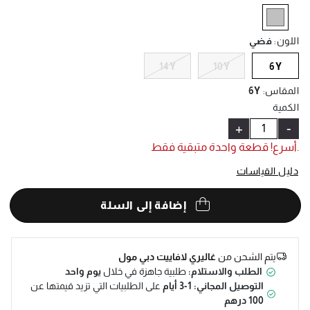
Help
selected
اللون
:
فضي
14Y
10Y
6Y
المقاس
:
6Y
الكمية
+
-
.أسرع! قطعة واحدة متبقية فقط
دليل القياسات
إضافة إلى السلة
يتم الشحن من
غاليري لافاييت دبي مول
الطلب والاستلام:
طلبية جاهزة في خلال
يوم واحد
التوصيل المجاني: 1-3 أيام
على الطلبيات التي تزيد قيمتها عن
100 درهم