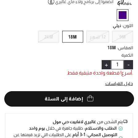
انضموا إلى برنامج ولاء ماي غاليري
Help
selected
اللون
:
نيلي
9M
12 شهر
18M
24M
المقاس
:
18M
الكمية
+
-
.أسرع! قطعة واحدة متبقية فقط
دليل القياسات
إضافة إلى السلة
يتم الشحن من
غاليري لافاييت دبي مول
الطلب والاستلام:
طلبية جاهزة في خلال
يوم واحد
التوصيل المجاني: 1-3 أيام
على الطلبيات التي تزيد قيمتها عن