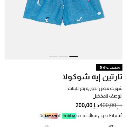
تخفيضات 50%-
تارتين إيه شوكولا
شورت مطرز بحورية بحر للبنات
الوصف المفصّل
PRICE REDUCED FROM
TO
د.إ 400,00
د.إ 200,00
أقساط بدون فوائد متاحة