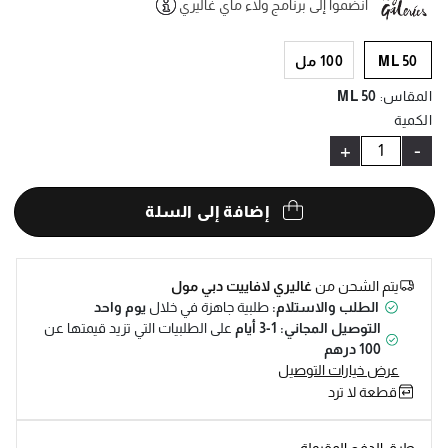
انضموا إلى برنامج ولاء ماي غاليري
Help
50 ML
100 مل
المقاس
:
50 ML
الكمية
+
-
إضافة إلى السلة
يتم الشحن من
غاليري لافاييت دبي مول
الطلب والاستلام:
طلبية جاهزة في خلال
يوم واحد
التوصيل المجاني: 1-3 أيام
على الطلبيات التي تزيد قيمتها عن
100 درهم
عرض خيارات التوصيل
قطعة لا ترد
طرق الدفع المقبولة: