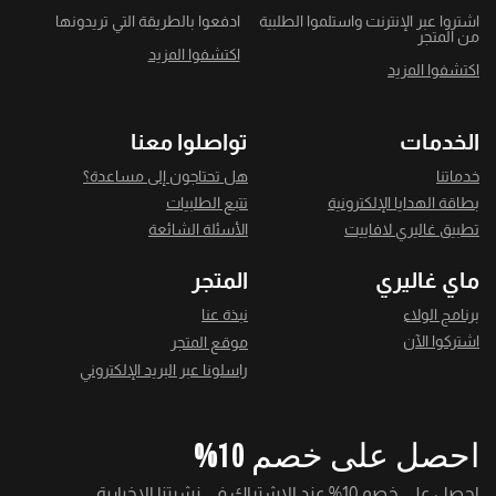
اشتروا عبر الإنترنت واستلموا الطلبية
ادفعوا بالطريقة التي تريدونها
من المتجر
اكتشفوا المزيد
اكتشفوا المزيد
الخدمات
تواصلوا معنا
خدماتنا
هل تحتاجون إلى مساعدة؟
بطاقة الهدايا الإلكترونية
تتبع الطلبيات
تطبيق غاليري لافاييت
الأسئلة الشائعة
ماي غاليري
المتجر
برنامج الولاء
نبذة عنا
اشتركوا الآن
موقع المتجر
راسلونا عبر البريد الإلكتروني
احصل على خصم 10%
احصل على خصم 10% عند الاشتراك في نشرتنا الإخبارية