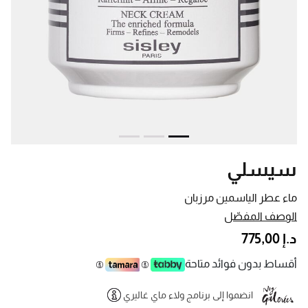
سيسلي
ماء عطر الياسمين مرزبان
الوصف المفصّل
د.إ 775,00
أقساط بدون فوائد متاحة
انضموا إلى برنامج ولاء ماي غاليري