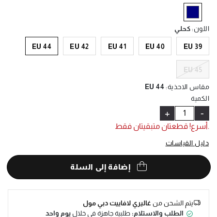
Help
selected
اللون
:
كحلي
EU 44
EU 42
EU 41
EU 40
EU 39
EU 45
مقاس الاحذية
:
EU 44
الكمية
+
-
.أسرع! قطعتان متبقيتان فقط
دليل القياسات
إضافة إلى السلة
يتم الشحن من
غاليري لافاييت دبي مول
الطلب والاستلام:
طلبية جاهزة في خلال
يوم واحد