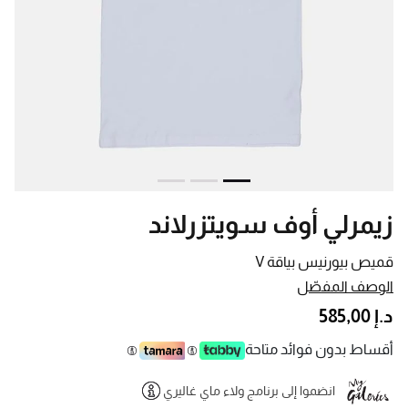
زيمرلي أوف سويتزرلاند
قميص بيورنيس بياقة V
الوصف المفصّل
د.إ 585,00
أقساط بدون فوائد متاحة
انضموا إلى برنامج ولاء ماي غاليري