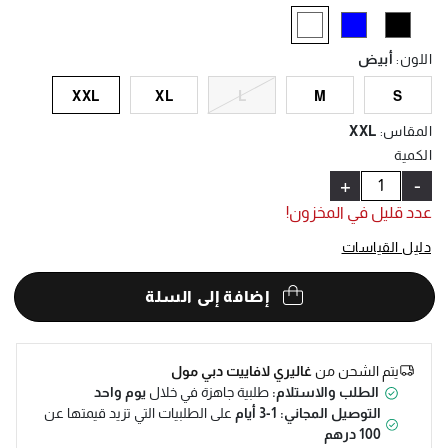
Help
selected
اللون
:
أبيض
XXL
XL
L
M
S
المقاس
:
XXL
الكمية
+
-
عدد قليل في المخزون!
دليل القياسات
إضافة إلى السلة
يتم الشحن من
غاليري لافاييت دبي مول
الطلب والاستلام:
طلبية جاهزة في خلال
يوم واحد
التوصيل المجاني: 1-3 أيام
على الطلبيات التي تزيد قيمتها عن
100 درهم