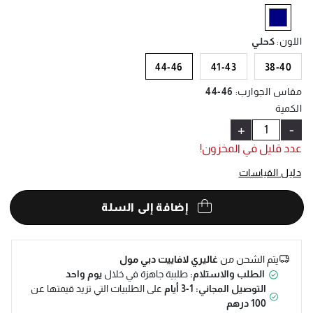
Help
selected
اللون
:
كحلي
44-46
41-43
38-40
مقاس الجوارب
:
44-46
الكمية
+
-
عدد قليل في المخزون!
دليل القياسات
إضافة إلى السلة
يتم الشحن من
غاليري لافاييت دبي مول
الطلب والاستلام:
طلبية جاهزة في خلال
يوم واحد
التوصيل المجاني: 1-3 أيام
على الطلبيات التي تزيد قيمتها عن
100 درهم