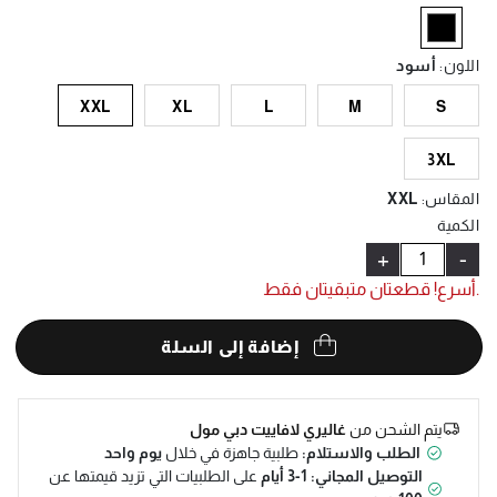
Help
selected
اللون
:
أسود
XXL
XL
L
M
S
3XL
المقاس
:
XXL
الكمية
+
-
.أسرع! قطعتان متبقيتان فقط
إضافة إلى السلة
يتم الشحن من
غاليري لافاييت دبي مول
الطلب والاستلام:
طلبية جاهزة في خلال
يوم واحد
التوصيل المجاني: 1-3 أيام
على الطلبيات التي تزيد قيمتها عن