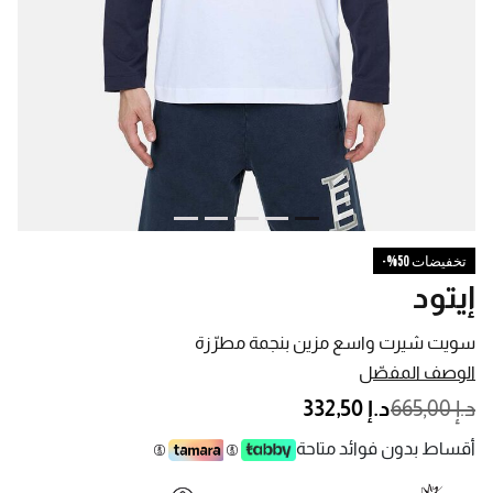
تخفيضات 50%-
إيتود
سويت شيرت واسع مزين بنجمة مطرّزة
الوصف المفصّل
PRICE REDUCED FROM
TO
د.إ 665,00
د.إ 332,50
أقساط بدون فوائد متاحة