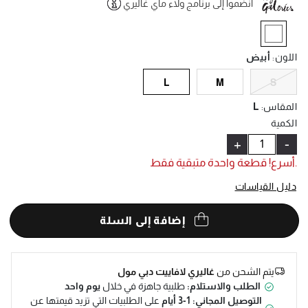
انضموا إلى برنامج ولاء ماي غاليري
Help
selected
اللون
:
أبيض
L
M
S
المقاس
:
L
الكمية
+
-
.أسرع! قطعة واحدة متبقية فقط
دليل القياسات
إضافة إلى السلة
يتم الشحن من
غاليري لافاييت دبي مول
الطلب والاستلام:
طلبية جاهزة في خلال
يوم واحد
التوصيل المجاني: 1-3 أيام
على الطلبيات التي تزيد قيمتها عن