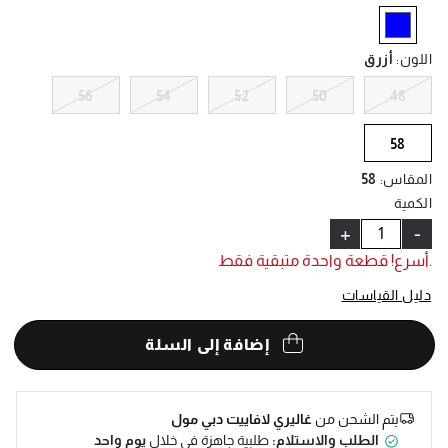
Help
selected
اللون
:
أزرق
56
54
52
50
48
58
المقاس
:
58
الكمية
+
-
.أسرع! قطعة واحدة متبقية فقط
دليل القياسات
إضافة إلى السلة
يتم الشحن من
غاليري لافاييت دبي مول
الطلب والاستلام:
طلبية جاهزة في خلال
يوم واحد