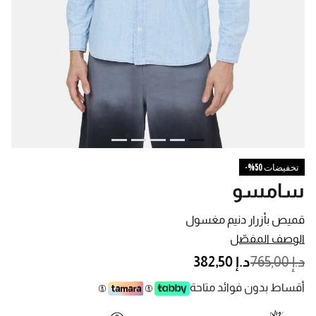
تخفيضات 50%-
سامسو
قميص بأزرار دنيم مغسول
الوصف المفصّل
PRICE REDUCED FROM
TO
د.إ 765,00
د.إ 382,50
أقساط بدون فوائد متاحة