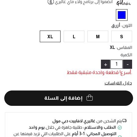
انضموا إلى برنامج ولاء ماي غاليري
Help
selected
اللون
:
أزرق
XL
L
M
S
المقاس
:
XL
الكمية
+
-
.أسرع! قطعة واحدة متبقية فقط
دليل القياسات
إضافة إلى السلة
يتم الشحن من
غاليري لافاييت دبي مول
الطلب والاستلام:
طلبية جاهزة في خلال
يوم واحد
التوصيل المجاني: 1-3 أيام
على الطلبيات التي تزيد قيمتها عن