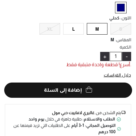
Help
selected
اللون
:
كحلي
XL
L
M
S
المقاس
:
M
الكمية
+
-
.أسرع! قطعة واحدة متبقية فقط
دليل القياسات
إضافة إلى السلة
يتم الشحن من
غاليري لافاييت دبي مول
الطلب والاستلام:
طلبية جاهزة في خلال
يوم واحد
التوصيل المجاني: 1-3 أيام
على الطلبيات التي تزيد قيمتها عن
100 درهم