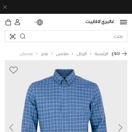
رجوع
الرئيسية
الرجال
ملابس
بلايز
قمصان
revious
Next