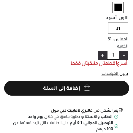
Help
selected
اللون
:
أسود
31
المقاس
:
31
الكمية
+
-
.أسرع! قطعتان متبقيتان فقط
دليل القياسات
إضافة إلى السلة
يتم الشحن من
غاليري لافاييت دبي مول
الطلب والاستلام:
طلبية جاهزة في خلال
يوم واحد
التوصيل المجاني: 1-3 أيام
على الطلبيات التي تزيد قيمتها عن
100 درهم