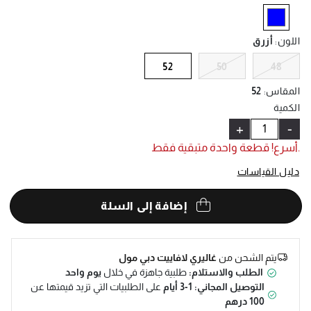
Help
selected
اللون
:
أزرق
52
50
48
المقاس
:
52
الكمية
+
-
.أسرع! قطعة واحدة متبقية فقط
دليل القياسات
إضافة إلى السلة
يتم الشحن من
غاليري لافاييت دبي مول
الطلب والاستلام:
طلبية جاهزة في خلال
يوم واحد
التوصيل المجاني: 1-3 أيام
على الطلبيات التي تزيد قيمتها عن
100 درهم