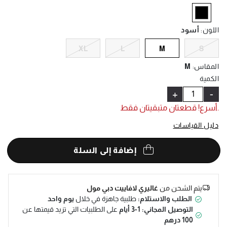
Help
selected
اللون
:
أسود
XL
L
M
S
المقاس
:
M
الكمية
+
-
.أسرع! قطعتان متبقيتان فقط
دليل القياسات
إضافة إلى السلة
يتم الشحن من
غاليري لافاييت دبي مول
الطلب والاستلام:
طلبية جاهزة في خلال
يوم واحد
التوصيل المجاني: 1-3 أيام
على الطلبيات التي تزيد قيمتها عن
100 درهم