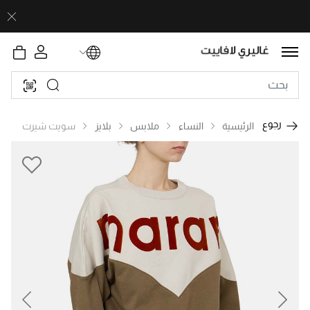
رجوع
الرئيسية
النساء
ملابس
بلايز
سويت شيرت
revious
Next