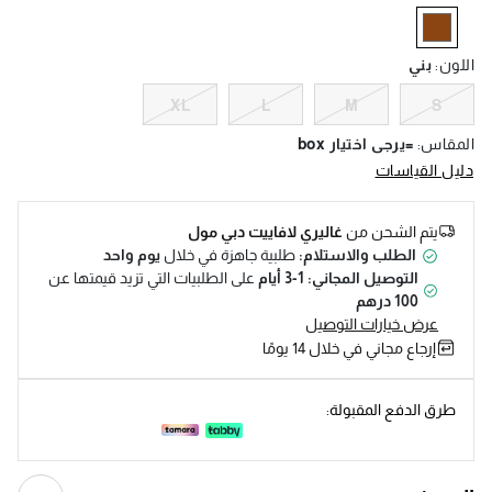
Help
selected
اللون
:
بني
XL
L
M
S
المقاس
:
=يرجى اختيار box
دليل القياسات
يتم الشحن من
غاليري لافاييت دبي مول
الطلب والاستلام:
طلبية جاهزة في خلال
يوم واحد
التوصيل المجاني: 1-3 أيام
على الطلبيات التي تزيد قيمتها عن
100 درهم
عرض خيارات التوصيل
إرجاع مجاني في خلال 14 يومًا
طرق الدفع المقبولة: