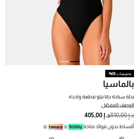
تخفيضات 50%-
بالماسيا
بدلة سباحة جانا نيلو قطعة واحدة
الوصف المفصّل
PRICE REDUCED FROM
TO
د.إ 810,00
د.إ 405,00
أقساط بدون فوائد متاحة