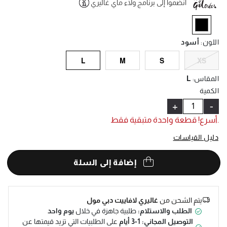
انضموا إلى برنامج ولاء ماي غاليري
Help
selected
اللون
:
أسود
L
M
S
XS
المقاس
:
L
الكمية
+
-
.أسرع! قطعة واحدة متبقية فقط
دليل القياسات
إضافة إلى السلة
يتم الشحن من
غاليري لافاييت دبي مول
الطلب والاستلام:
طلبية جاهزة في خلال
يوم واحد
التوصيل المجاني: 1-3 أيام
على الطلبيات التي تزيد قيمتها عن