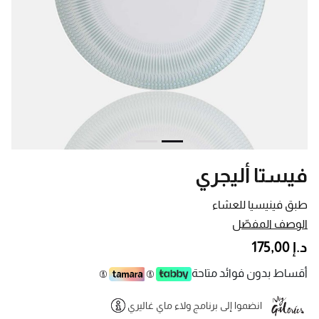
فيستا أليجري
طبق فينيسيا للعشاء
الوصف المفصّل
د.إ 175,00
أقساط بدون فوائد متاحة
انضموا إلى برنامج ولاء ماي غاليري