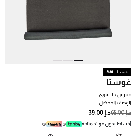
تخفيضات 40%-
غوستا
مفرش جلد قوي
الوصف المفصّل
PRICE REDUCED FROM
TO
د.إ 65,00
د.إ 39,00
أقساط بدون فوائد متاحة