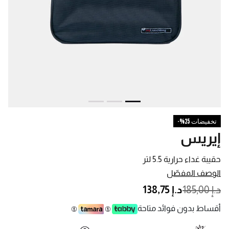
تخفيضات 25%-
إيريس
حقيبة غداء حرارية 5.5 لتر
الوصف المفصّل
PRICE REDUCED FROM
TO
د.إ 185,00
د.إ 138,75
أقساط بدون فوائد متاحة