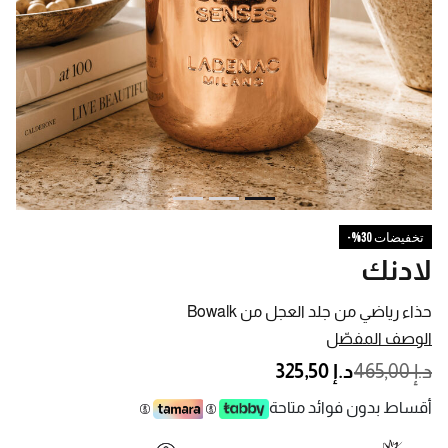
تخفيضات 30%-
لادنك
حذاء رياضي من جلد العجل من Bowalk
الوصف المفصّل
PRICE REDUCED FROM
TO
د.إ 465,00
د.إ 325,50
أقساط بدون فوائد متاحة