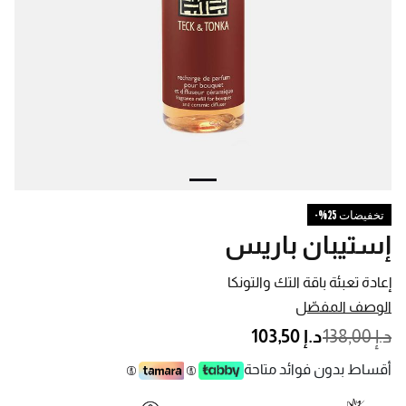
تخفيضات 25%-
إستيبان باريس
إعادة تعبئة باقة التك والتونكا
الوصف المفصّل
PRICE REDUCED FROM
TO
د.إ 138,00
د.إ 103,50
أقساط بدون فوائد متاحة