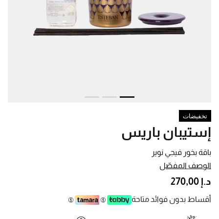
تخفيضات
إستيبان باريس
باقة بخور فيجي نوير
الوصف المفصّل
د.إ 270,00
أقساط بدون فوائد متاحة