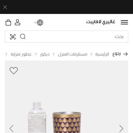
رجوع
الرئيسية
مستلزمات المنزل
ديكور
عطور منزلية
ع
revious
Next