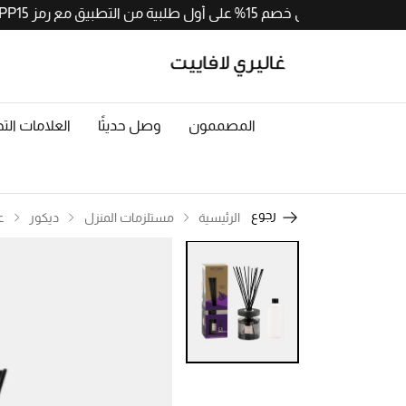
احصلوا على خصم 15% على أول طلبية من التطبيق مع رمز APP15. حملوا الآن من
المصممون
وصل حديثًا
العلامات التج
رجوع
الرئيسية
مستلزمات المنزل
ديكور
ع