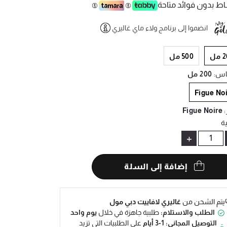
ط بدون فوائد متاحة
انضموا إلى برنامج ولاء ماي غاليري
Help
مل
500 مل
اس
:
200 مل
Figue No
Figue Noire
:
ة
+
إضافة إلى السلة
يتم الشحن من
غاليري لافاييت دبي مول
الطلب والاستلام:
طلبية جاهزة في خلال
يوم واحد
التوصيل المجاني: 1-3 أيام
على الطلبيات التي تزيد