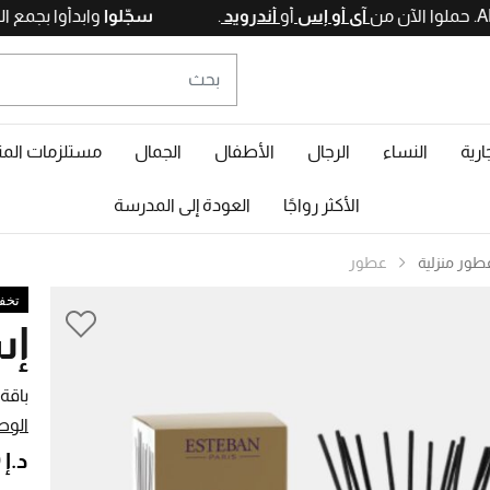
آي أو إس
أو
أندرويد
.
سجّلوا
وابدأو
ارية
النساء
الرجال
الأطفال
الجمال
مستلزمات المن
الأكثر رواجًا
العودة إلى المدرسة
طور منزلية
عطور
تخف
إس
باقة 
الوص
د.إ 285,00