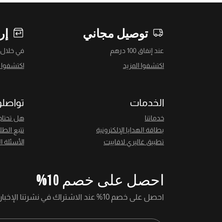
توصيل مجاني
إر
عند إنفاق 100 درهم
في خلال 14 يومً
اكتشفوا المزيد
اكتشفوا ا
الخدمات
تواصلو
خدماتنا
هل تحتاج
بطاقة الهدايا الإلكترونية
تتبع الطل
تطبيق غاليري لافاييت
الأسئلة ا
احصل على خصم 10%
احصل على خصم 10% عند الاشتراك في نشرتنا الإخبارية