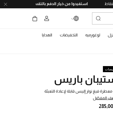
ا بجمع النقاط
استفيدوا من خيار الدفع بالتقسيط
على 4 دفعات، بدون رسوم تأخير. احصلوا على 10% خصم مع رمز
زل
لوغورميه
التخفيضات
الهدايا
يضات
تيبان باريس
معطرة فيغ نوار إليبس قابلة لإعادة التعبئة
ف المفصّل