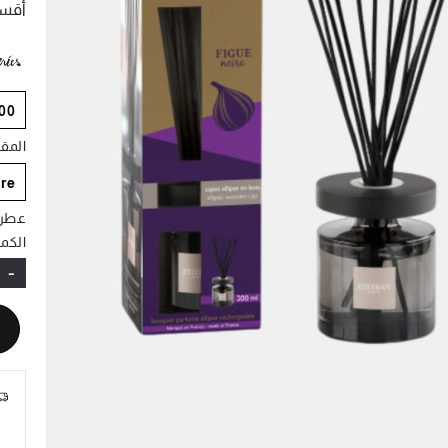
أقسا
200 
المق
ire
عطر
الكمي
-