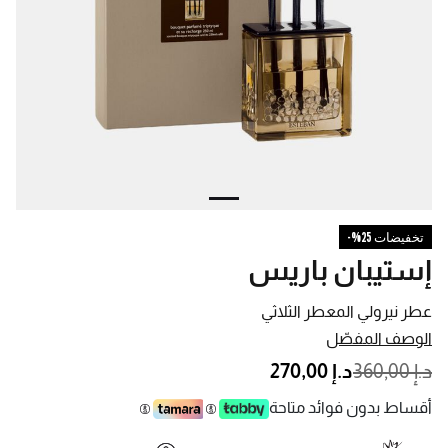
تخفيضات 25%-
إستيبان باريس
عطر نيرولي المعطر الثلاثي
الوصف المفصّل
PRICE REDUCED FROM
TO
د.إ 360,00
د.إ 270,00
أقساط بدون فوائد متاحة