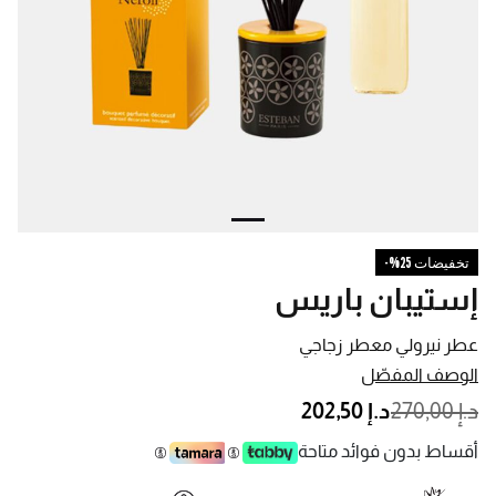
تخفيضات 25%-
إستيبان باريس
عطر نيرولي معطر زجاجي
الوصف المفصّل
PRICE REDUCED FROM
TO
د.إ 270,00
د.إ 202,50
أقساط بدون فوائد متاحة