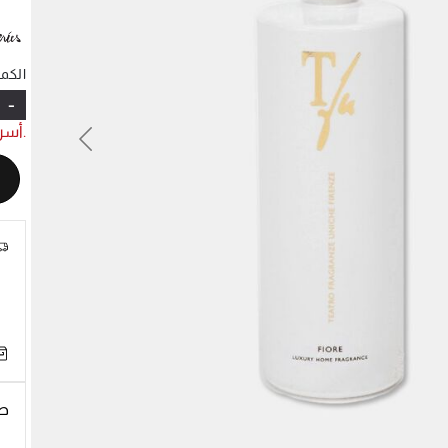
الكمي
-
.أسر
Previous
N
طر