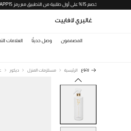
احصلوا على خصم 15% على أول طلبية من التطبيق مع رمز APP15. حملوا الآن من
المصممون
وصل حديثًا
العلامات التج
رجوع
الرئيسية
مستلزمات المنزل
ديكور
ع