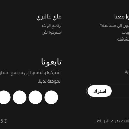
ا معنا
ماي غاليري
ون إلى مساعدة؟
برنامج الولاء
بيات
اشتركوا الآن
لشائعة
تابعونا
اشتركوا وانضموا إلى مجتمع عشا
الموضة لدينا.
اشترك
لفات تعريف الارتباط
©
26