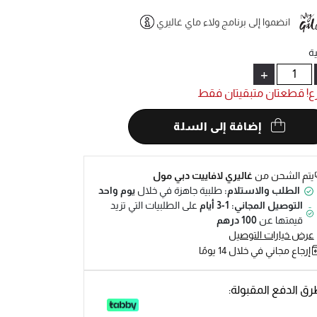
انضموا إلى برنامج ولاء ماي غاليري
Help
ة
+
ع! قطعتان متبقيتان فقط
إضافة إلى السلة
يتم الشحن من
غاليري لافاييت دبي مول
الطلب والاستلام:
طلبية جاهزة في خلال
يوم واحد
التوصيل المجاني: 1-3 أيام
على الطلبيات التي تزيد
قيمتها عن
100 درهم
عرض خيارات التوصيل
إرجاع مجاني في خلال 14 يومًا
ق الدفع المقبولة: