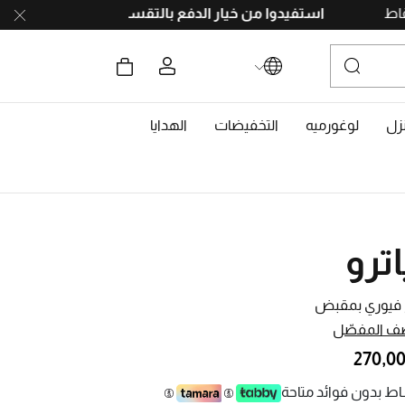
بجمع النقاط
استفيدوا من خيار الدفع بالتقسيط
على 4 دفعات، بدون رسوم تأخير. احصلوا على 10% خصم مع رمز
زل
لوغورميه
التخفيضات
الهدايا
اترو
 فيوري بمقبض
ف المفصّل
ط بدون فوائد متاحة