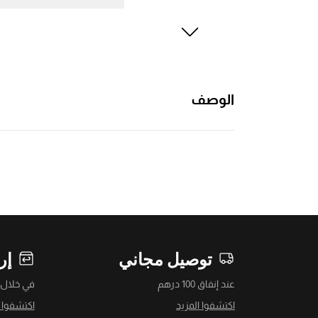
الوصف
توصيل مجاني
إر
عند إنفاق 100 درهم
في خلال 14 يومً
اكتشفوا المزيد
اكتشفوا ا