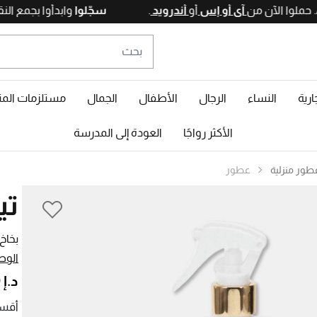
آي أو إس
أو
أندرويد
.
سجّلوا
وابدأوا 
ارية
النساء
الرجال
الأطفال
الجمال
مستلزمات المن
الأكثر رواجًا
العودة إلى المدرسة
طور منزلية
عطور
تي
بخاخ
الوص
د.إ 270,00
أقسا