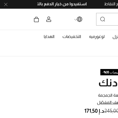
وا بجمع النقاط
استفيدوا من خيار الدفع بالتقسيط
على 4 دفعات، بدون رسوم تأخير. احصلوا على 10% خصم مع رمز
زل
لوغورميه
التخفيضات
الهدايا
ات 30%-
دنك
 الجمجمة
ف المفصّل
PRICE REDUCED F
TO
د.إ 171,50