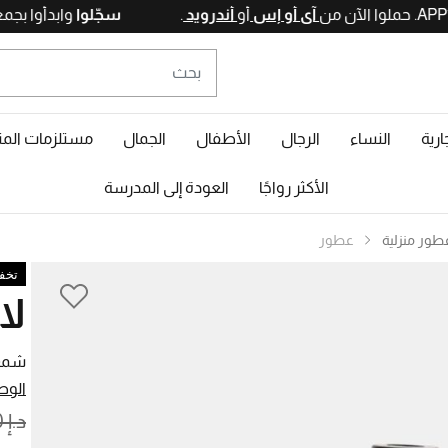
آي أو إس
أو
أندرويد
.
سجّلوا
وابدأ
ارية
النساء
الرجال
الأطفال
الجمال
مستلزمات المن
الأكثر رواجًا
العودة إلى المدرسة
طور منزلية
عطور
تخفيض
لا
شمعة
الوص
ROM
د.إ 245,00