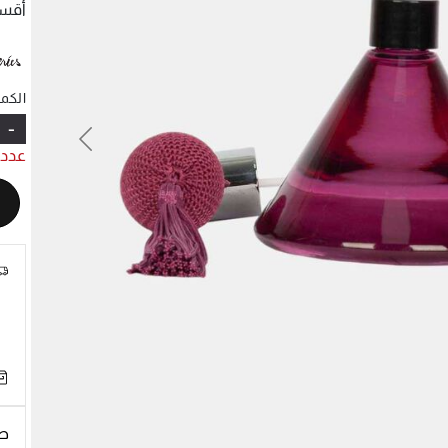
أقسا
الكمي
-
Previous
N
عدد 
طر