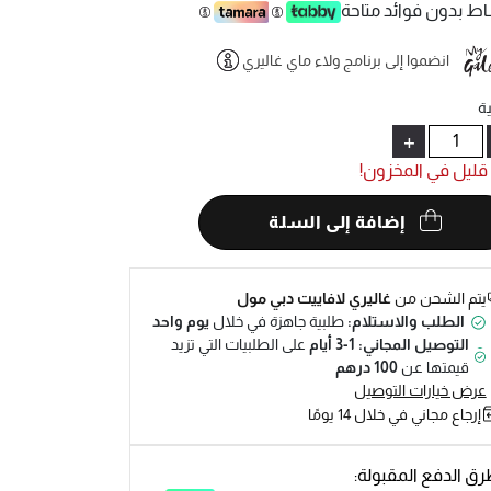
ط بدون فوائد متاحة
انضموا إلى برنامج ولاء ماي غاليري
Help
ة
+
قليل في المخزون!
إضافة إلى السلة
يتم الشحن من
غاليري لافاييت دبي مول
الطلب والاستلام:
طلبية جاهزة في خلال
يوم واحد
التوصيل المجاني: 1-3 أيام
على الطلبيات التي تزيد
قيمتها عن
100 درهم
عرض خيارات التوصيل
إرجاع مجاني في خلال 14 يومًا
ق الدفع المقبولة: