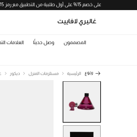
احصلوا على خصم 15% على أول طلبية من التطبيق مع رمز APP15. حملوا الآن من
المصممون
وصل حديثًا
العلامات التج
رجوع
الرئيسية
مستلزمات المنزل
ديكور
ع