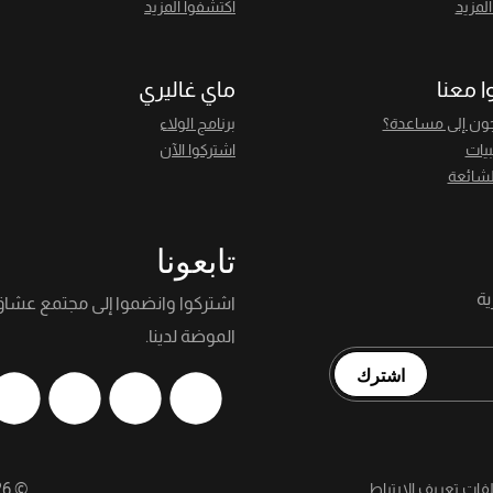
لمزيد
اكتشفوا المزيد
ا معنا
ماي غاليري
ون إلى مساعدة؟
برنامج الولاء
بيات
اشتركوا الآن
لشائعة
تابعونا
اشتركوا وانضموا إلى مجتمع عشا
الموضة لدينا.
اشترك
لفات تعريف الارتباط
©
26