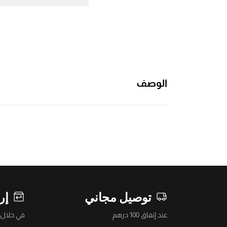
الوصف
توصيل مجاني
إر
عند إنفاق 100 درهم
في خلال 14 يومً