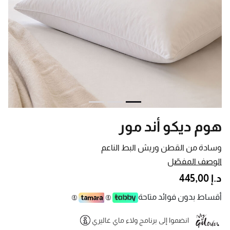
هوم ديكو أند مور
وسادة من القطن وريش البط الناعم
الوصف المفصّل
د.إ 445,00
أقساط بدون فوائد متاحة
انضموا إلى برنامج ولاء ماي غاليري