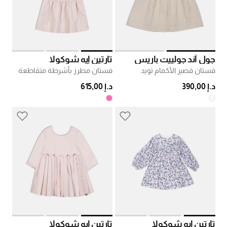
جول آند جولييت باريس
تارتين إيه شوكولا
فستان قصير الأكمام تويد
فستان مطرز بأشرطة متقاطعة
د.إ 390,00
د.إ 615,00
تارتين إيه شوكولا
تارتين إيه شوكولا