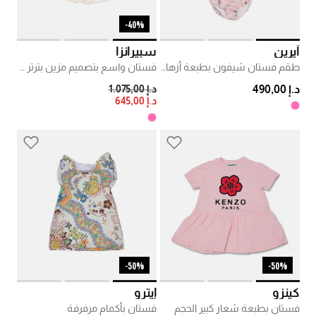
40%-
آيرين
سبيرانزا
طقم فستان شيفون بطبعة أزهار وسروال تحتي
فستان واسع بتصميم مزين بترتر بشكل أزهار
PRICE REDUCED FROM
TO
د.إ 490,00
د.إ 1.075,00
د.إ 645,00
50%-
50%-
كينزو
إيترو
فستان بطبعة شعار كبير الحجم
فستان بأكمام مرفرفة