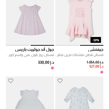
50%-
جيفنشي
جول آند جولييت باريس
فستان قطن متشابك مزين بتطريزات
فستان روز بلون عنبي واسع كوردروي
PRICE REDUCED FROM
TO
د.إ 1.054,00
د.إ 330,00
د.إ 527,00