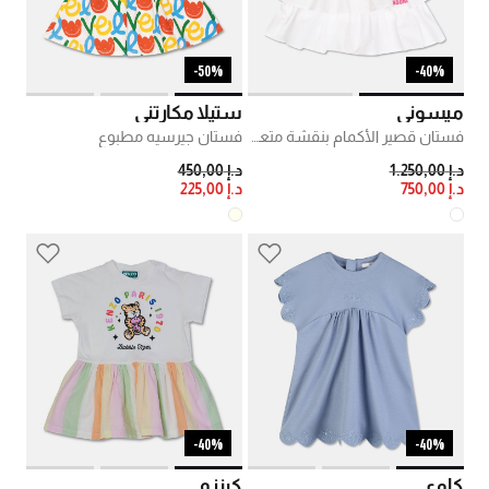
50%-
40%-
ميسوني
ستيلا مكارتني
فستان قصير الأكمام بنقشة متعرجة
فستان جيرسيه مطبوع
PRICE REDUCED FROM
TO
PRICE REDUCED FROM
TO
د.إ 1.250,00
د.إ 450,00
د.إ 750,00
د.إ 225,00
40%-
40%-
كلوي
كينزو