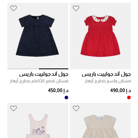
جول آند جولييت باريس
جول آند جولييت باريس
فستان واسع بتطريز أزهار
فستان قصير الأكمام بتطريز أزهار
د.إ 490,00
د.إ 450,00