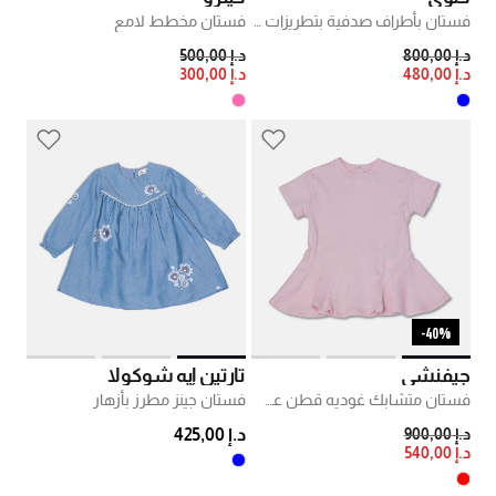
فستان بأطراف صدفية بتطريزات أزهار
فستان مخطط لامع
PRICE REDUCED FROM
TO
PRICE REDUCED FROM
TO
د.إ 800,00
د.إ 500,00
د.إ 480,00
د.إ 300,00
40%-
جيفنشي
تارتين إيه شوكولا
فستان متشابك غوديه قطن عضوي
فستان جينز مطرز بأزهار
PRICE REDUCED FROM
TO
د.إ 900,00
د.إ 425,00
د.إ 540,00