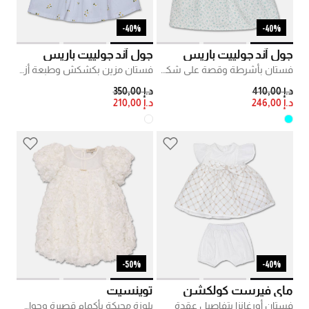
40%-
40%-
جول آند جولييت باريس
جول آند جولييت باريس
فستان بأشرطة وقصة على شكل أي بنقشة أزهار
فستان مزين بكشكش وطبعة أزهار
PRICE REDUCED FROM
TO
PRICE REDUCED FROM
TO
د.إ 410,00
د.إ 350,00
د.إ 246,00
د.إ 210,00
50%-
40%-
ماي فيرست كولكشن
توينسيت
فستان أورغانزا بتفاصيل عقدة
بلوزة محيكة بأكمام قصيرة وحواف متباينة