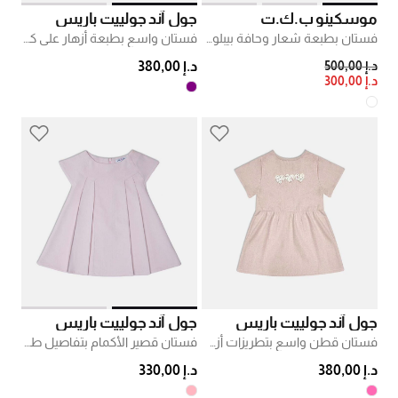
موسكينو ب.ك.ت
جول آند جولييت باريس
فستان بطبعة شعار وحافة بيبلوم مكشكشة
فستان واسع بطبعة أزهار على كامله
PRICE REDUCED FROM
TO
د.إ 500,00
د.إ 380,00
د.إ 300,00
جول آند جولييت باريس
جول آند جولييت باريس
فستان قطن واسع بتطريزات أزهار
فستان قصير الأكمام بتفاصيل طيات
د.إ 380,00
د.إ 330,00