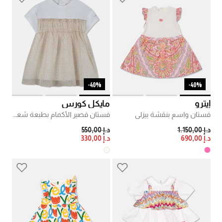
40%-
40%-
إيترو
مايكل كورس
فستان واسع بنقشة بيزلي
فستان قصير الأكمام بطبعة شعار على كامله
PRICE REDUCED FROM
TO
PRICE REDUCED FROM
TO
د.إ 1.150,00
د.إ 550,00
د.إ 690,00
د.إ 330,00