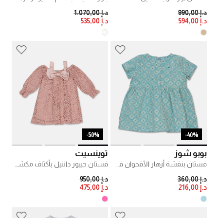
PRICE REDUCED FROM
TO
PRICE REDUCED FROM
TO
د.إ 990,00
د.إ 1.070,00
د.إ 594,00
د.إ 535,00
50%-
40%-
بوبو شوز
توينسيت
فستان بنقشة أزهار الأقحوان قطن
فستان جيبور دانتيل بأكتاف مكشوفة
PRICE REDUCED FROM
TO
PRICE REDUCED FROM
TO
د.إ 360,00
د.إ 950,00
د.إ 216,00
د.إ 475,00