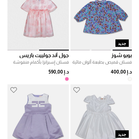
جديد
بوبو شوز
جول آند جولييت باريس
فستان قميص بطبعة ألوان مائية
فستان إسبرانزا بأكمام منفوشة
د.إ 400,00
د.إ 590,00
جديد