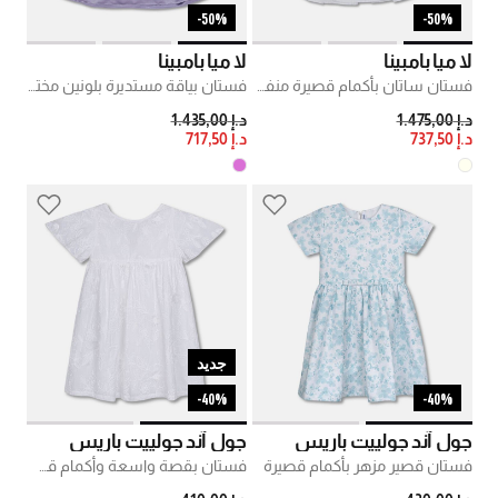
50%-
50%-
لا ميا بامبينا
لا ميا بامبينا
فستان ساتان بأكمام قصيرة منفوشة
فستان بياقة مستديرة بلونين مختلفين وشعار
PRICE REDUCED FROM
TO
PRICE REDUCED FROM
TO
د.إ 1.475,00
د.إ 1.435,00
د.إ 737,50
د.إ 717,50
جديد
40%-
40%-
جول آند جولييت باريس
جول آند جولييت باريس
فستان قصير مزهر بأكمام قصيرة
فستان بقصة واسعة وأكمام قصيرة