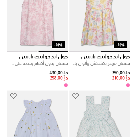
40%-
40%-
جول آند جولييت باريس
جول آند جولييت باريس
فستان مزهر بكشكش وألوان باستيل
فستان بدون أكمام بقصة على شكل أي
PRICE REDUCED FROM
TO
PRICE REDUCED FROM
TO
د.إ 350,00
د.إ 430,00
د.إ 210,00
د.إ 258,00