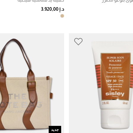
د.إ 3.920,00
جديد