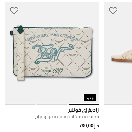
جديد
زاديغ إي فولتير
محفظة بسحّاب ونقشة مونوغرام
د.إ 780,00