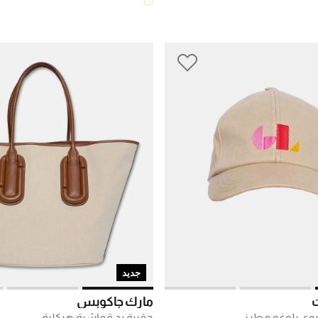
جديد
ت
مارك جاكوبس
ي بلوغو مطرز
حقيبة يد قماشية هيكلية