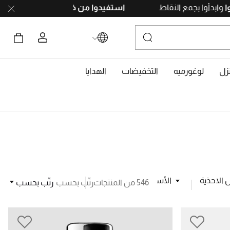
.
سجّلوا
وابدأوا بجمع النقاط
استفيدوا من خيار الد
زل
لوغورميه
التخفيضات
الهدايا
الاحذية
الأسلوب
القسم
546 من المنتجات
رتّب بحسب
رتّب بحسب