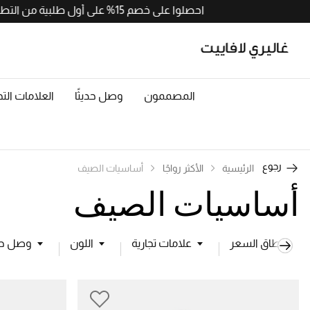
احصلوا على خصم 15% على أول طلبية من التطبيق مع رمز APP15. حملوا الآن من
المصممون
وصل حديثًا
العلامات التج
رجوع
الرئيسية
الأكثر رواجًا
أساسيات الصيف
أساسيات الصيف
نطاق السعر
علامات تجارية
اللون
وصل حدي