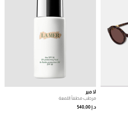
لا مير
مرطب مطفأ اللمعة
د.إ 540,00