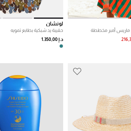
لونشان
اريس أمبر مخططة
حقيبة يد شبكية بطابع تمويه
PRICE RE
د.إ 1.350,00