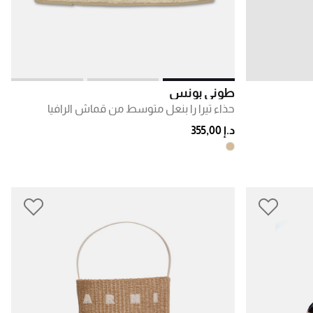
طوني بونس
حذاء تيرا را بنعل متوسط من قماش الرافيا
د.إ 355,00