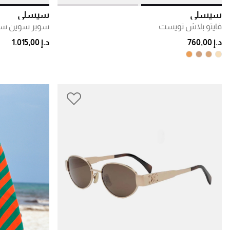
سيسلي
سيسلي
فايتو بلاش تويست
سوبر سوين سولاير 
د.إ 760,00
د.إ 1.015,00