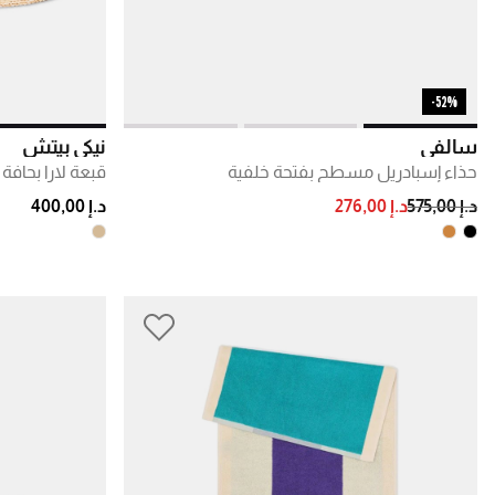
52%-
سالفي
نيكي بيتش
حذاء إسبادريل مسطح بفتحة خلفية
قبعة لارا بحاف
PRICE REDUCED FROM
TO
د.إ 575,00
د.إ 276,00
د.إ 400,00