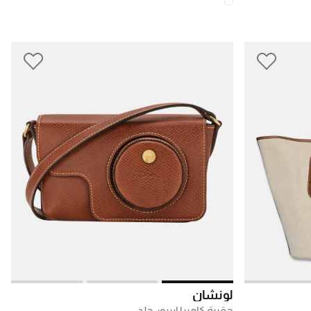
لونشان
حقيبة كاميرا إيبيور جلد