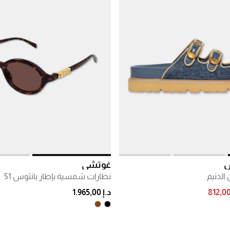
س
غوتشي
الدنيم
نظارات شمسية بإطار بانتوس 51
PRICE RE
د.إ 1.965,00