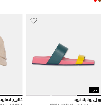
جديد
يو إن يونايتد نيود
غاليري لافايي
شبشب من جلد البقر بألوان متباينة
قبعة قطن عضو