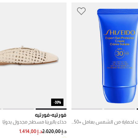
30%-
فورتيه-فورتيه
كريم بلو إكسبرت لحماية من الشمس بعامل +SPF50
حذاء باليرينا مسطح مجدول يدويًا
PRICE REDUCED FROM
TO
د.إ 2.020,00
د.إ 1.414,00