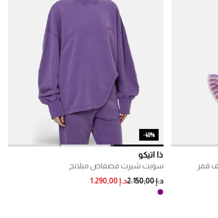
40%-
ذا أتيكو
ف قمر
سويت شيرت فضفاض ميلانج
PRICE REDUCED FROM
TO
د.إ 2.150,00
د.إ 1.290,00