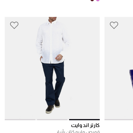
كارتر آند وايت
قميص ماريو كتان بأزرار