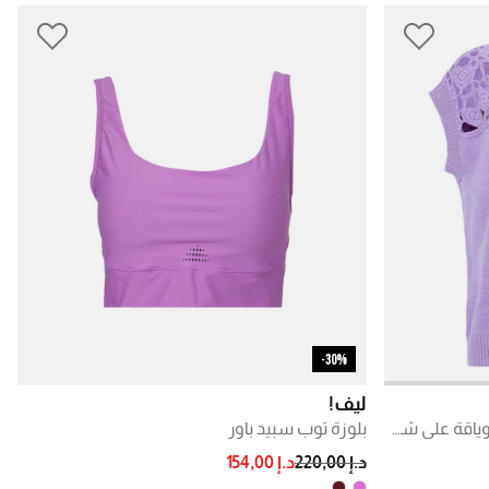
30%-
ليف!
سترة من الصوف بتفاصيل دانتيل وياقة على شكل حرف V
بلوزة توب سبيد باور
PRICE REDUCED FROM
TO
د.إ 220,00
د.إ 154,00