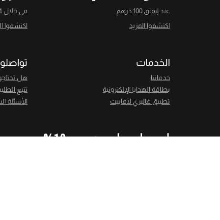
عند إنفاق 100 درهم
في خلال 14 يومًا
اكتشفوا المزيد
اكتشفوا ال
الخدمات
تواصلوا
خدماتنا
هل تحتاجو
بطاقة الهدايا الإلكترونية
تتبع الطلب
تطبيق غاليري لافاييت
الأسئلة ال
احصل على خصم 10%
احصل على خصم 10% عند الاشتراك في نشرتنا الإخبارية