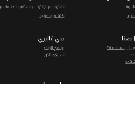
اشتروا عبر الإنترنت واستلموا الطلبية من
مزيد
اكتشفوا المزيد
 معنا
ماي غاليري
ن إلى مساعدة؟
برنامج الولاء
يات
اشتركوا الآن
شائعة
تابعونا
اشتركوا وانضموا إلى مجتمع عشا
الموضة لدينا.
اشترك