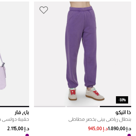
50%-
ذا أتيكو
باي فار
بنطال رياضي بيني بخصر مطاطي
حقيبة دولسي دا
PRICE REDUCED FROM
TO
د.إ 1.890,00
د.إ 945,00
د.إ 2.115,00