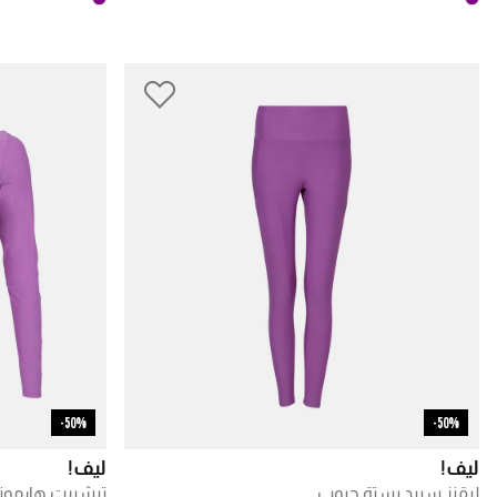
50%-
50%-
ليف!
ليف!
ليقنز سبيد بستة جيوب
تيشيرت هارموني