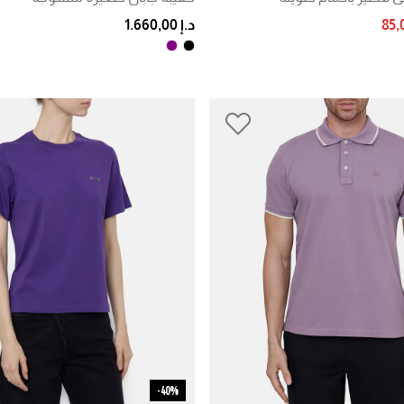
PRICE RE
د.إ 1.660,00
40%-