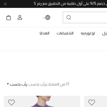
احصلوا على خصم 15% على أول طلبية من التطبيق مع رمز APP15. حملوا الآن من
زل
لوغورميه
التخفيضات
الهدايا
17 من المنتجات
رتّب بحسب
رتّب بحسب