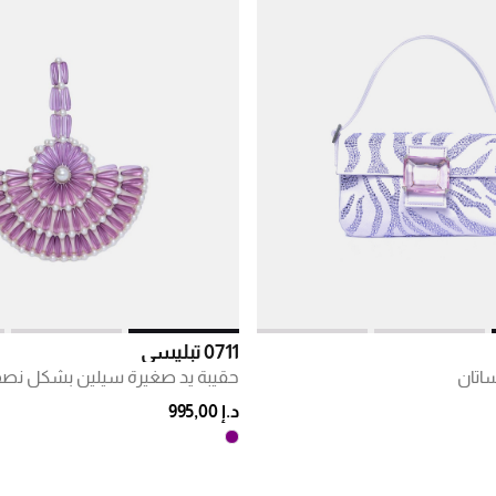
0711 تبليسي
ساتان
حقيبة يد صغيرة سيلين بشكل نص
د.إ 995,00