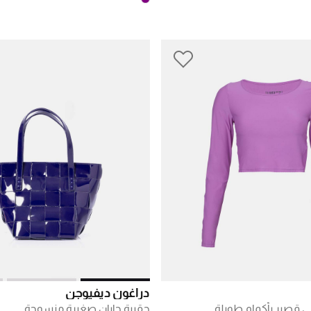
دراغون ديفيوجن
 قصير بأكمام طويلة
حقيبة جابان صغيرة منسوجة