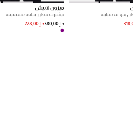
ن
ميزون لابيش
 بحواف متباينة
تيشيرت مطرز بحافة مستقيمة
PRICE REDUCED FROM
TO
PRICE RE
د.إ 380,00
د.إ 228,00