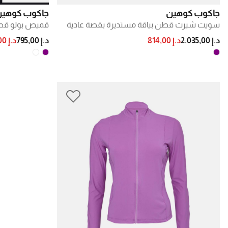
جاكوب كوهين
جاكوب كوهي
سويت شيرت قطن بياقة مستديرة بقصة عادية
قميص بولو قطن
DUCED FROM
TO
PRICE REDUCED FROM
TO
د.إ 2.035,00
د.إ 814,00
د.إ 795,00
د.إ 318,00