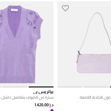
بياتريس بي
ون الجلدية اللامعة
د.إ 1.420,00