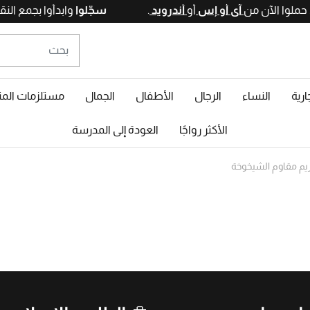
آي أو إس
أو
أندرويد
.
سجّلوا
وابدأوا ب
ارية
النساء
الرجال
الأطفال
الجمال
مستلزمات المن
الأكثر رواجًا
العودة إلى المدرسة
يم مقاوم الشيخوخة