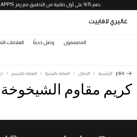
احصلوا على خصم 15% على أول طلبية من التطبيق مع رمز APP15. حملوا الآن من
المصممون
وصل حديثًا
العلامات التج
رجوع
الرئيسية
الجمال
العناية بالبشرة
العناية بالجسم
كر
كريم مقاوم الشيخوخة