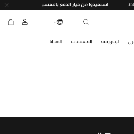
جمع النقاط
استفيدوا من خيار الدفع بالتقسيط
على 4 دفعات، بدون رسوم تأخير. احصلوا على 10% خصم مع رمز
زل
لوغورميه
التخفيضات
الهدايا